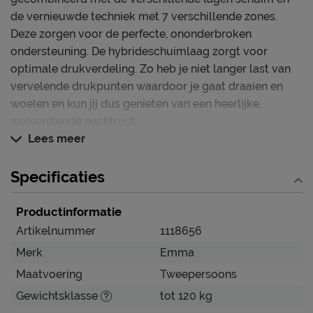
de vernieuwde techniek met 7 verschillende zones.
Deze zorgen voor de perfecte, ononderbroken
ondersteuning. De hybrideschuimlaag zorgt voor
optimale drukverdeling. Zo heb je niet langer last van
vervelende drukpunten waardoor je gaat draaien en
woelen en kun jij dus genieten van een heerlijke,
welverdiende nachtrust.
Lees meer
De voordelen op een rijtje
• Complete set met hoofdbord, boxen en gestoffeerd
Specificaties
matras
• Optimale ondersteuning voor je lichaam
Productinformatie
• Stijlvol en tijdloos design
Artikelnummer
1118656
Merk
Emma
Hoe houd je je boxspring langer mooi?
Maatvoering
Tweepersoons
Houd de boxspring schoon door het regelmatig uit te
zuigen met een stofzuiger met een speciaal
Gewichtsklasse
tot 120 kg