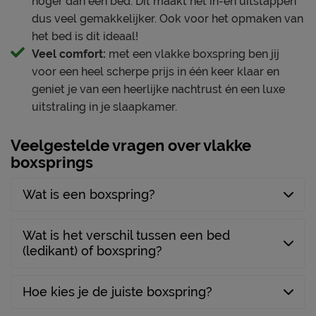
hoger dan een bed. Dit maakt het in-en uitstappen
boxspring en 10 jaar op
Garantie
dus veel gemakkelijker. Ook voor het opmaken van
het matras volgens Emma
het bed is dit ideaal!
voorwaarden
Veel comfort:
met een vlakke boxspring ben jij
Montage
gratis gemonteerd
voor een heel scherpe prijs in één keer klaar en
stofzuigen met een
geniet je van een heerlijke nachtrust én een luxe
Onderhoud
meubelmondstuk
uitstraling in je slaapkamer.
Veelgestelde vragen over vlakke
boxsprings
Wat is een boxspring?
Wat is het verschil tussen een bed
(ledikant) of boxspring?
Hoe kies je de juiste boxspring?