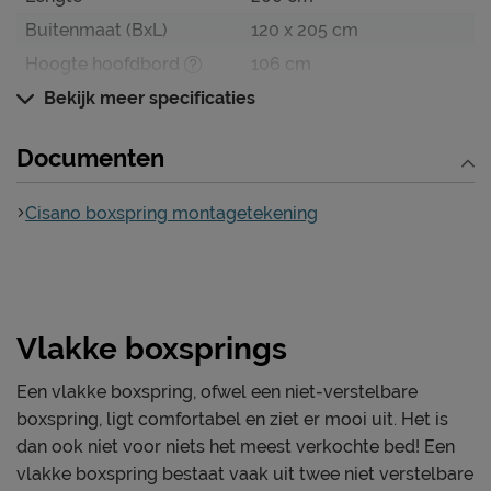
Levering
Buitenmaat (BxL)
120 x 205 cm
Natuurlijk zit er ook garantie op je nieuwe boxspring. Je
Hoogte hoofdbord
106 cm
vindt alle informatie over deze garantie en de levering
bij het kopje ‘Goed om te weten’.
Breedte hoofdbord
Bekijk meer specificaties
120 cm
Diepte Hoofdbord
5 cm
Documenten
Poothoogte
16 cm
Cisano boxspring montagetekening
Specificaties boxspring
Kleur
dark grey
Stofgroep
Malmö
Uitvoering
Vlak
Vlakke boxsprings
Materiaal
polyester
Afdeklaag dikte
1,5
Een vlakke boxspring, ofwel een niet-verstelbare
Aantal slagen per veer
boxspring, ligt comfortabel en ziet er mooi uit. Het is
4
dan ook niet voor niets het meest verkochte bed! Een
vlakke boxspring bestaat vaak uit twee niet verstelbare
Aantal veren per m2