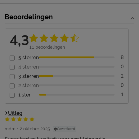
Beoordelingen
4,3
11
beoordelingen
8
5 sterren
0
4 sterren
2
3 sterren
0
2 sterren
1
1 ster
Uitleg
mdm
2 oktober 2025
Geverifieerd