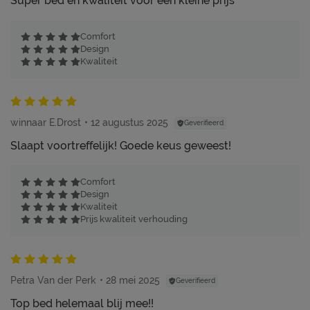
Super bed en kwaliteit voor een kleine prijs
Comfort
Design
Kwaliteit
winnaar E.Drost
12 augustus 2025
Geverifieerd
Slaapt voortreffelijk! Goede keus geweest!
Comfort
Design
Kwaliteit
Prijs kwaliteit verhouding
Petra Van der Perk
28 mei 2025
Geverifieerd
Top bed helemaal blij mee!!