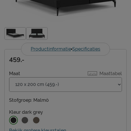
Productinformatie
Specificaties
459.-
Maat
Maattabel
Stofgroep:
Malmö
Kleur
dark grey
Bekijk grotere kleurstalen