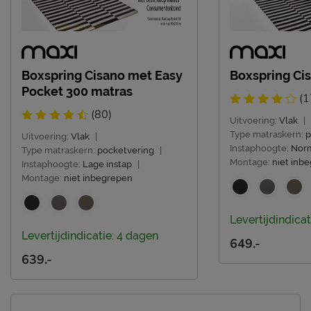
Boxspring Cisano met Easy
Boxspring Ci
Pocket 300 matras
(1
(80)
Uitvoering:
Vlak
|
Type matraskern:
p
Uitvoering:
Vlak
|
Instaphoogte:
Norm
Type matraskern:
pocketvering
|
Montage:
niet inb
Instaphoogte:
Lage instap
|
Montage:
niet inbegrepen
Levertijdindicat
Levertijdindicatie: 4 dagen
649.-
639.-