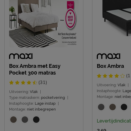
Box Ambra met Easy
Box Ambra
Pocket 300 matras
(1
(31)
Uitvoering:
Vlak
|
Instaphoogte:
Lage
Uitvoering:
Vlak
|
Montage:
niet inb
Type matraskern:
pocketvering
|
Instaphoogte:
Lage instap
|
Montage:
niet inbegrepen
Levertijdindicat
349.-