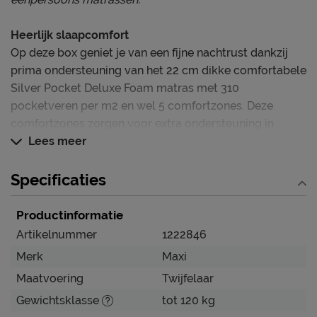
Heerlijk slaapcomfort
Op deze box geniet je van een fijne nachtrust dankzij
prima ondersteuning van het 22 cm dikke comfortabele
Silver Pocket Deluxe Foam matras met 310
pocketveren per m2 en wel 5 comfortzones. Deze
comfortzones zorgen voor extra ondersteuning in
hoofd en nek, schouders en heupen. Het matras heeft
Lees meer
een koudschuim afdeklaag van 3,5 cm dik en een
medium hardheid.
Specificaties
Voordelen op een rijtje
Productinformatie
* Complete set met hoofdbord, box, matras
Artikelnummer
1222846
* Perfecte ondersteuning en fris slaapklimaat
Merk
Maxi
* Zeer goede ventilatie
Maatvoering
Twijfelaar
Zorg goed voor je box
Gewichtsklasse
tot 120 kg