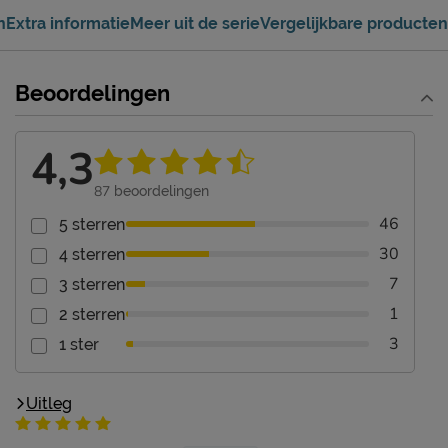
n
Extra informatie
Meer uit de serie
Vergelijkbare producten
Beoordelingen
4,3
87
beoordelingen
46
5 sterren
30
4 sterren
7
3 sterren
1
2 sterren
3
1 ster
Uitleg