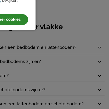
t
bekijken,
er cookies
vragen over vlakke
tussen een bedbodem en lattenbodem?
 bedbodems zijn er?
dem?
chotelbodems zijn er?
ussen een lattenbodem en schotelbodem?