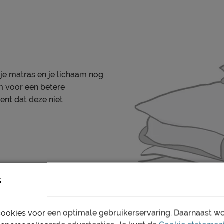
je matras en je lichaam nog
m voor een betere
ent dat deze niet
en vochtig doekje
ie volgens CBW voorwaarden
n
uiken bij ledikanten met een
de zijleggers.
s
oduct
ookies voor een optimale gebruikerservaring. Daarnaast w