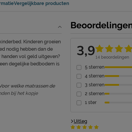
ormatie
Vergelijkbare producten
Beoordelinge
kinderbed. Kinderen groeien
3,9
bed nodig hebben dan de
 handen vol geld uitgeven?
14
beoordelingen
s een degelijke bedbodem is
5 sterren
4 sterren
3 sterren
 Voor welke matrassen de
nden bij het kopje
2 sterren
1 ster
Uitleg