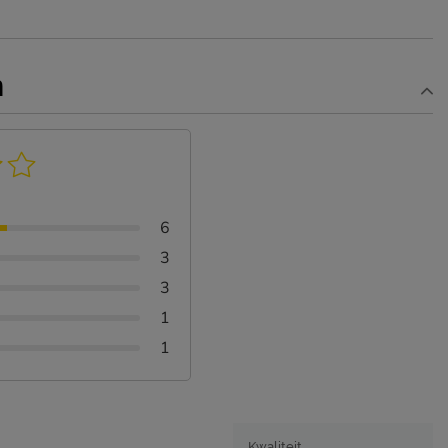
n
6
3
3
1
1
Kwaliteit