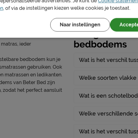
gepersonaliseerde advertenties. Je kunt de
Cookie statemen
en
, of via de instellingen kiezen welke cookies je toestaat.
Naar instellingen
Accepte
Veelgestelde 
400 AS, Uden, Nederland
bedbodems
nl
matras, ieder
rstelbare bedbodem kun je
Wat is het verschil 
smatrassen gebruiken. Ook
en matrassen en ledikanten.
Welke soorten vlakke
ems van Beter Bed zijn
, zodat het perfect aansluit
Wat is een schotelbo
Welke verschillende s
Wat is het verschil t