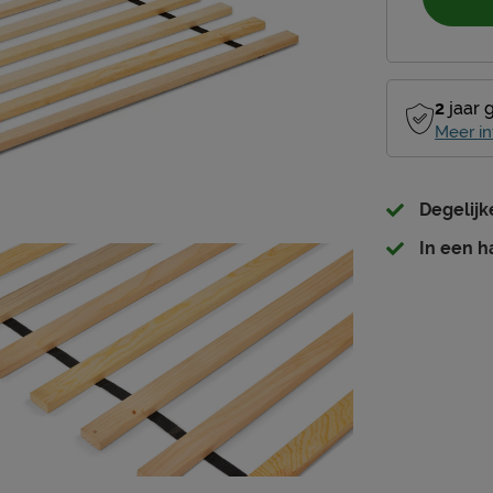
2
jaar 
Meer in
Degelij
In een h