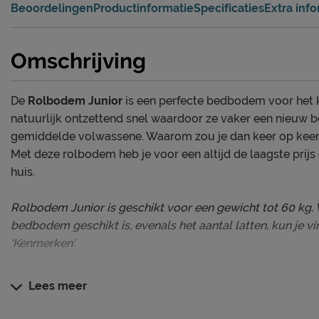
Beoordelingen
Productinformatie
Specificaties
Extra inf
Omschrijving
De
Rolbodem Junior
is een perfecte bedbodem voor het 
natuurlijk ontzettend snel waardoor ze vaker een nieuw 
gemiddelde volwassene. Waarom zou je dan keer op keer
Met deze rolbodem heb je voor een altijd de laagste prij
huis.
Rolbodem Junior is geschikt voor een gewicht tot 60 kg.
bedbodem geschikt is, evenals het aantal latten, kun je vi
‘Kenmerken’.
Deze bedbodem blinkt uit in
Lees meer
Altijd de laagste prijs