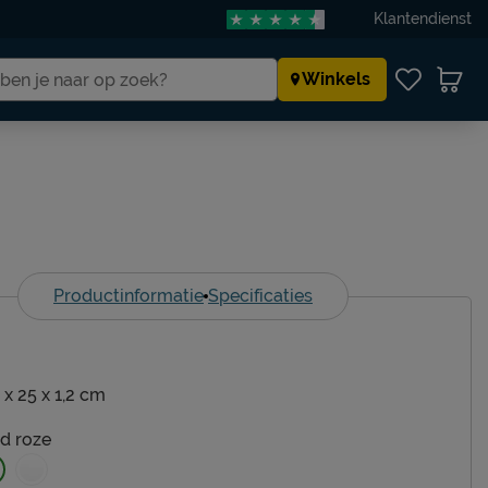
Klantendienst
Winkels
Productinformatie
Specificaties
 x 25 x 1,2 cm
d roze