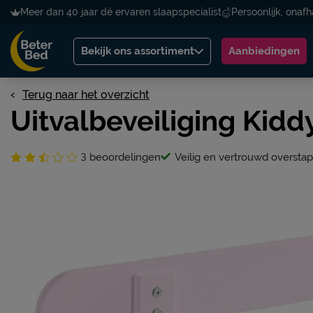
Meer dan 40 jaar dé ervaren slaapspecialist
Persoonlijk, onafh
Bekijk ons assortiment
Aanbiedingen
Terug naar het overzicht
Uitvalbeveiliging Kidd
3
beoordelingen
Veilig en vertrouwd overstap