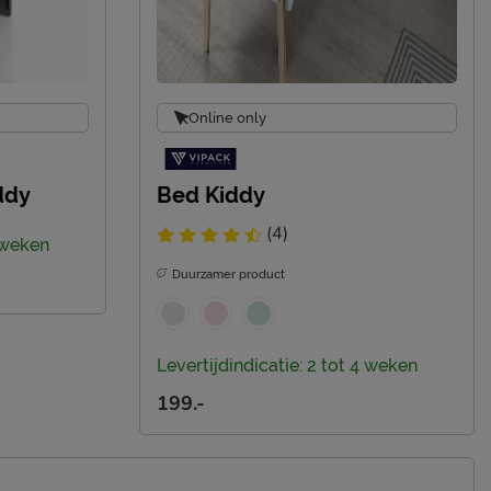
Online only
ddy
Bed Kiddy
(4)
4 weken
Duurzamer product
Levertijdindicatie: 2 tot 4 weken
199.-