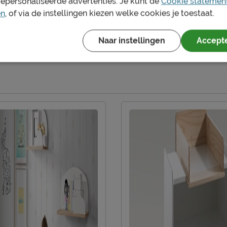
gepersonaliseerde advertenties. Je kunt de
Cookie statemen
en
, of via de instellingen kiezen welke cookies je toestaat.
en vochtig doekje
Naar instellingen
Accepte
n
aat 51, 8710, Wielsbeke,
be