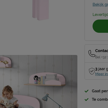
Bekijk g
Levertij
Contac
Bel +32
3
jaar 
Meer in
Gaat pe
Te comb