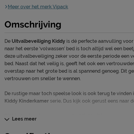
Meer over het merk Vipack
Omschrijving
De
Uitvalbeveiliging Kiddy
is dé perfecte aanvulling voor
naar het eerste ‘volwassen’ bed is toch altijd wel een bee
deze uitvalbeveiliging zeker voor de eerste periode een v
bed. Naast dat het veilig is, geeft het ook een vertrouwde
overstap naar het grote bed is al spannend genoeg. Dit gee
vertrouwen om sneller te wennen.
De rustige maar toch speelse look is ook terug te vinden 
Kiddy Kinderkamer
serie
.
Dus kijk ook gerust eens naar 
Dit kinderslaapkameraccessoire blinkt uit in
Lees meer
Veilig en vertrouwd overstappen naar het ‘grote bed
Gaat perfect samen met Bed Kiddy