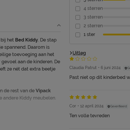
4 sterren
3 sterren
2 sterren
1 ster
 bij het
Bed Kiddy
. De stap
tje spannend. Daarom is
Uitleg
eilige toevoeging aan het
r gevoel aan de kinderen. De
Claudia Patrut
6 juni 2024
ft ze nét dat extra beetje
G
Past niet op dit kinderbed w
in de rest van de
Vipack
de andere Kiddy meubelen.
Cor
12 april 2024
Geverifieerd
Ten volle tevreden
’