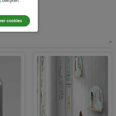
t
bekijken,
er cookies