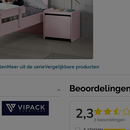
ten
Meer uit de serie
Vergelijkbare producten
Beoordelinge
2,3
3
beoordelingen
5 sterren