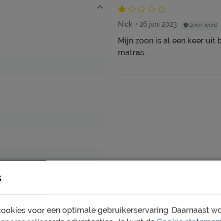
Nick
26 juni 2023
Geverifieerd
Mijn zoon is al een keer uit
matras…
o lang mogelijk mooi én
arantie op het accessoire,
s
ookies voor een optimale gebruikerservaring. Daarnaast w