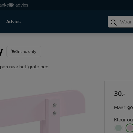
ankelijk advies
Advies
y
Online only
pen naar het ‘grote bed’
30.-
Maat:
90
Kleur
ou