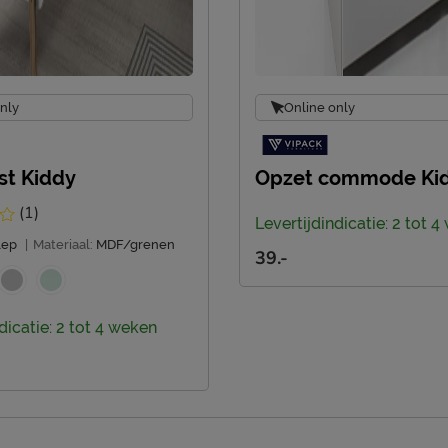
nly
Online only
st Kiddy
Opzet commode Ki
(1)
Levertijdindicatie: 2 tot 
lep
|
Materiaal:
MDF/grenen
39.-
dicatie: 2 tot 4 weken