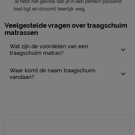
Je hebt het gevoel dat je in een perfect passend
10 jaar garantie volgens
bed ligt en droomt heerlijk weg.
Garantie
TEMPUR® voorwaarden
Veelgestelde vragen over traagschuim
Omruilgarantie
100 dagen
matrassen
1x per maand het matras
Onderhoud
draaien; molton en
Wat zijn de voordelen van een
antislipdek gebruiken
traagschuim matras?
tijk wasbaar tot 30°C (zie
Wasinstructies
instructie waslabel)
Waar komt de naam traagschuim
Drooginstructies
niet drogen in de droger
vandaan?
Leveranciersinformatie
Naam
Dan-Foam ApS
Holmelund 43, 5560, Aarup,
Locatie
Denmark
Emailadres
manufacturer@tempursealy.com