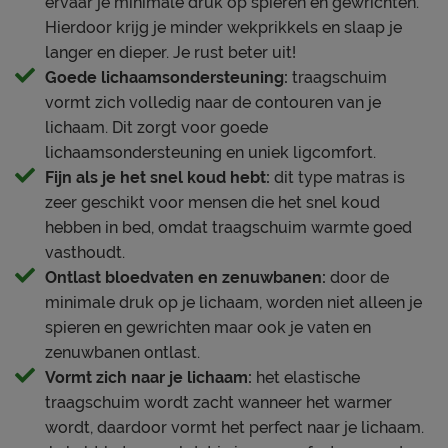
ervaar je minimale druk op spieren en gewrichten.
onder verantwoorde werkomstandigheden.
Tijk (matrashoes)
Hierdoor krijg je minder wekprikkels en slaap je
Materiaal tijk
polyester
langer en dieper. Je rust beter uit!
Goede lichaamsondersteuning:
traagschuim
Handvatten
Nee
vormt zich volledig naar de contouren van je
Tijk afritsbaar
Ja
lichaam. Dit zorgt voor goede
Anti huisstofmijt
Nee
lichaamsondersteuning en uniek ligcomfort.
Fijn als je het snel koud hebt:
dit type matras is
Advies bedbodem
zeer geschikt voor mensen die het snel koud
binnenvering bodem,
hebben in bed, omdat traagschuim warmte goed
Geschikt voor de
lattenbodem,
vasthoudt.
volgende bedbodems
schotelbodem,
Ontlast bloedvaten en zenuwbanen:
door de
spiraalbodem,
minimale druk op je lichaam, worden niet alleen je
(inzet)boxspring
spieren en gewrichten maar ook je vaten en
Geschikt voor
zenuwbanen ontlast.
verstelbare bedbodem
Ja
Vormt zich naar je lichaam:
het elastische
traagschuim wordt zacht wanneer het warmer
wordt, daardoor vormt het perfect naar je lichaam.
Goed om te weten