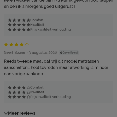
keren wakker van de pijn. Nu kan ik gewoon doorslapen
en ben ik s'morgens goed uitgerust !
Comfort
Kwaliteit
Prijs kwaliteit verhouding
Geert Boone
3 augustus 2026
Geverifieerd
Reeds tweede maal dat wij dit model matrassen
aanschaffen... heel tevreden maar afwerking is minder
dan vorige aankoop
Comfort
Kwaliteit
Prijs kwaliteit verhouding
Meer reviews