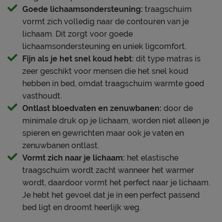
Goede lichaamsondersteuning:
traagschuim
ventilatie
vormt zich volledig naar de contouren van je
lichaam. Dit zorgt voor goede
Tijk (matrashoes)
lichaamsondersteuning en uniek ligcomfort.
bovenkant 98% polyester,
Fijn als je het snel koud hebt:
dit type matras is
Materiaal tijk
2% elasthan / onderkant
zeer geschikt voor mensen die het snel koud
100% polyester
hebben in bed, omdat traagschuim warmte goed
Ventilatie tijk
ademende bovenlaag
vasthoudt.
Handvatten
Ja
Ontlast bloedvaten en zenuwbanen:
door de
Tijk afritsbaar
Ja
minimale druk op je lichaam, worden niet alleen je
spieren en gewrichten maar ook je vaten en
Advies bedbodem
zenuwbanen ontlast.
lattenbodem met min. 28
Vormt zich naar je lichaam:
het elastische
Geschikt voor de
latten, schotelbodem,
traagschuim wordt zacht wanneer het warmer
volgende bedbodems
spiraalbodem,
wordt, daardoor vormt het perfect naar je lichaam.
(inzet)boxspring
Je hebt het gevoel dat je in een perfect passend
bed ligt en droomt heerlijk weg.
Geschikt voor
verstelbare bedbodem
Ja