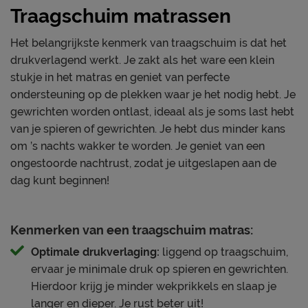
hoog
• Optimale ondersteuning voor je lichaam
ondersteuning
Traagschuim matrassen
• Elke nacht slapen in de beste slaaphouding
Warmteregulatie
Houdt goed warmte vast
• Hoge kwaliteit waardoor dit matras éxtra lang
Het belangrijkste kenmerk van traagschuim is dat het
meegaat
drukverlagend werkt. Je zakt als het ware een klein
Kern matras
stukje in het matras en geniet van perfecte
Type matraskern
Schuim
Zo houd je je matras langer mooi
ondersteuning op de plekken waar je het nodig hebt. Je
bovenlaag: 4 cm
Wij adviseren je om dit matras 1x per maand te keren
gewrichten worden ontlast, ideaal als je soms last hebt
Airgocell®schuim SG40
van hoofd- naar voeteneind (is niet weerszijde
van je spieren of gewrichten. Je hebt dus minder kans
middenlaag: 4 cm
beslaapbaar). Door de handige handvatten kun je
om ’s nachts wakker te worden. Je geniet van een
Opbouw matraskern
traagschuim SG52
eenvoudig dit matras keren of verplaatsen. Zo profiteer
ongestoorde nachtrust, zodat je uitgeslapen aan de
onderlaag: 17 cm HRX
je zo lang mogelijk van de goede ondersteuning, omdat
dag kunt beginnen!
schuim
je niet iedere nacht dezelfde delen belast en de druk
Type comfortlaag
Koudschuim
mooi verdeelt. Gebruik een molton en een antislip-dek
Kenmerken van een traagschuim matras:
voor extra bescherming van je matras.
Weerszijden
Nee
beslaapbaar
Optimale drukverlaging:
liggend op traagschuim,
Levering & garantie
ervaar je minimale druk op spieren en gewrichten.
door de open structuur en
Op het matras zit 10 jaar garantie volgens Emma
Hierdoor krijg je minder wekprikkels en slaap je
speciale gepatenteerde
Ventilatie kern
voorwaarden.
langer en dieper. Je rust beter uit!
insnijdingen optimale