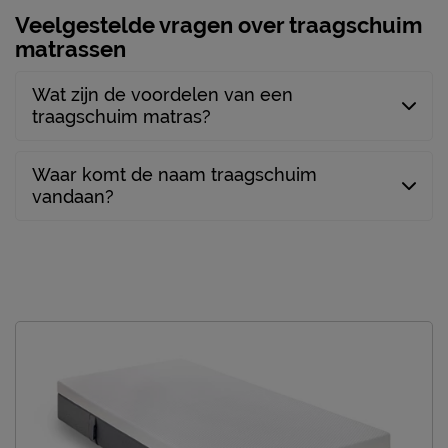
Veelgestelde vragen over traagschuim
matrassen
Goed om te weten
Wat zijn de voordelen van een
10 jaar garantie volgens
Garantie
traagschuim matras?
Emma voorwaarden
Proefslapen
100 dagen
Waar komt de naam traagschuim
bovenzijde tijk wasbaar
vandaan?
Wasinstructies
tot 60°C
Leveranciersinformatie
Naam
Emma Matratzen GmbH
Wilhelm-Leuschner-
Straße 78, 60329,
Locatie
Frankfurt am Main,
Deutschland
Emailadres
service@emma-matras.be