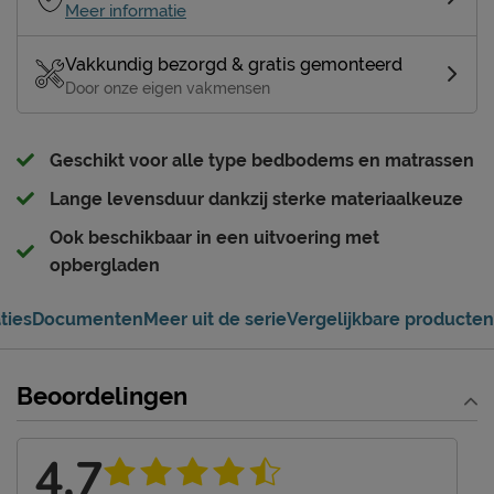
Meer informatie
Vakkundig bezorgd & gratis gemonteerd
Door onze eigen vakmensen
Geschikt voor alle type bedbodems en matrassen
Lange levensduur dankzij sterke materiaalkeuze
Ook beschikbaar in een uitvoering met
opbergladen
ties
Documenten
Meer uit de serie
Vergelijkbare producten
Beoordelingen
4,7