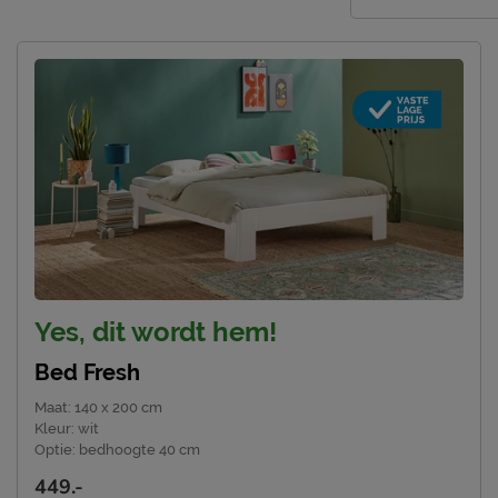
Uden, Nederland
Emailadres
info@beterbed.nl
Yes, dit wordt hem!
Bed Fresh
Maat
:
140 x 200 cm
Kleur
:
wit
Optie
:
bedhoogte 40 cm
449.-