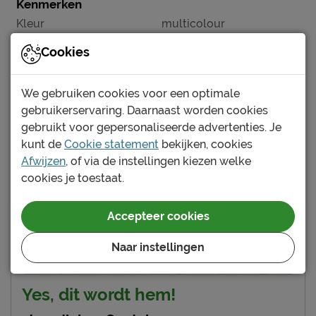
Kenmerken
Kleur
multicolour
Cookies
Onderhoud
Wasinstructies
wasbaar tot 40°C
Bekijk meer specificaties
We gebruiken cookies voor een optimale
Goed om te weten
gebruikerservaring. Daarnaast worden cookies
gebruikt voor gepersonaliseerde advertenties. Je
1 jaar volgens CBW
Garantie
kunt de
Cookie statement
bekijken, cookies
voorwaarden
Afwijzen
, of via de instellingen kiezen welke
cookies je toestaat.
Accepteer cookies
Naar instellingen
Yes, dit wordt hem!