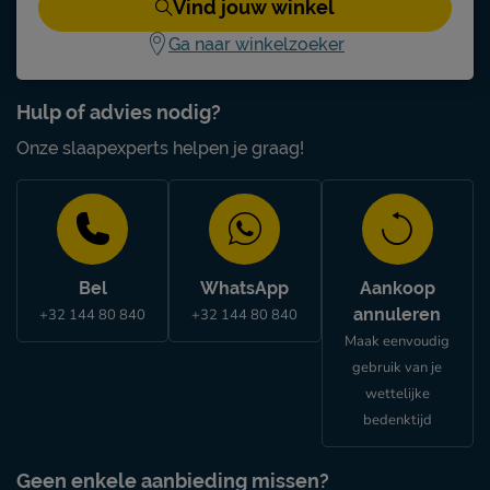
Vind jouw winkel
Ga naar winkelzoeker
Hulp of advies nodig?
Onze slaapexperts helpen je graag!
Bel
WhatsApp
Aankoop
annuleren
+32 144 80 840
+32 144 80 840
Maak eenvoudig
gebruik van je
wettelijke
bedenktijd
Geen enkele aanbieding missen?