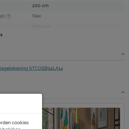
200 cm
ap)
Nee
175,4 cm
es
edbodem
Niet mogelijk
Incl. bedbodem, excl. matras
ntagetekening STCOSB94LA14
wit
grenen/MDF
Afnemen met een vochtig doekje
2 jaar garantie volgens CBW voorwaarden
orden cookies
niet inbegrepen