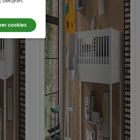
t
bekijken,
duurzamer product
er cookies
Vipack NV
Meulebeeksestraat 51, 8710, Wielsbeke,
België
sales@vipack.be