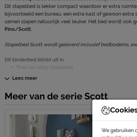
Dit stapelbed is lekker compact waardoor er extra ruimte 
bijvoorbeeld een bureau, een extra kast of gewoon extra 
samen slapen natuurlijk veel leuker. Het bed wordt ook 
Pino/Scott
.
Stapelbed Scott wordt geleverd inclusief bedbodems, exc
Dit kinderbed blinkt uit in
Fraai én veilig stapelbed
Compact stapelbed
Lees meer
Mét handige ladenset
Meer van de serie Scott
Verzorging & Garantie
Cookie
Je nieuwe kinderbed wil je natuurlijk zo lang mogelijk m
schoonmaakinstructies, evenals de garantie op het kinderb
het kopje ‘Goed om te weten’.
We gebruiken c