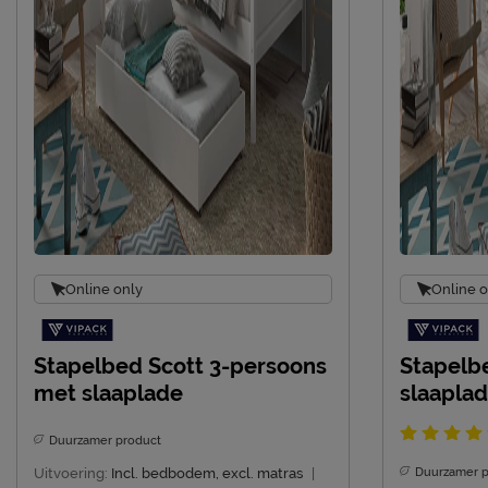
Online only
Online o
Stapelbed Scott 3-persoons
Stapelb
met slaaplade
slaapla
Duurzamer product
Uitvoering:
Incl. bedbodem, excl. matras
|
Duurzamer p