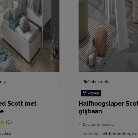
nly
Online only
ed Scott met
Halfhoogslaper Sco
de
glijbaan
(1)
Duurzamer product
roduct
Uitvoering:
Incl. bedbodem, exc