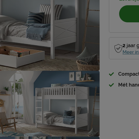
2
jaar 
Meer in
Compact
Mét han