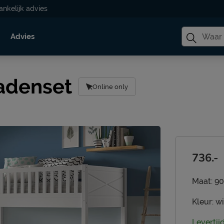
ankelijk advies
Advies
adenset
Online only
736.-
Maat:
90
Kleur:
wi
Levertij