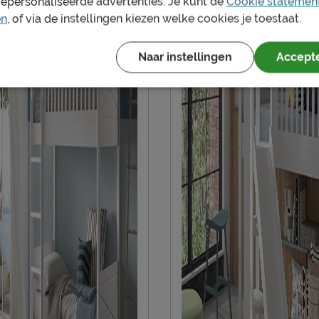
gepersonaliseerde advertenties. Je kunt de
Cookie statemen
en
, of via de instellingen kiezen welke cookies je toestaat.
Duurzaamheid
Duurzaam
Naar instellingen
Accepte
Leveranciersinformatie
Naam
Locatie
Emailadres