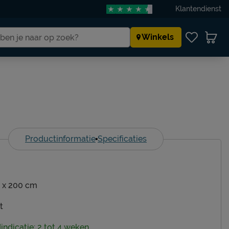
Klantendienst
Winkels
Productinformatie
Specificaties
 x 200 cm
t
dindicatie: 2 tot 4 weken