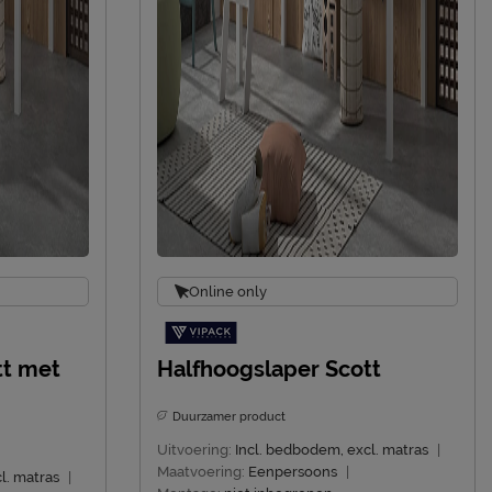
Online only
tt met
Halfhoogslaper Scott
Duurzamer product
Uitvoering:
Incl. bedbodem, excl. matras
|
Maatvoering:
Eenpersoons
|
l. matras
|