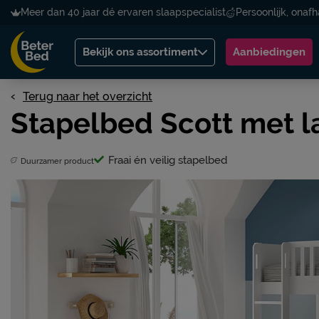
Meer dan 40 jaar dé ervaren slaapspecialist
Persoonlijk, onafh
Bekijk ons assortiment
Aanbiedingen
Terug naar het overzicht
Stapelbed Scott met l
Fraai én veilig stapelbed
Duurzamer product