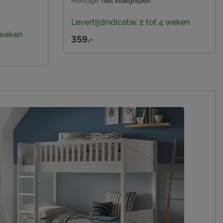
Montage:
niet inbegrepen
Levertijdindicatie: 2 tot 4 weken
4 weken
359.-