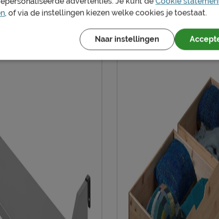
gepersonaliseerde advertenties. Je kunt de
Cookie statemen
en
, of via de instellingen kiezen welke cookies je toestaat.
Naar instellingen
Accepte
en vochtig doekje
ie volgens CBW voorwaarden
n
oduct
aat 51, 8710, Wielsbeke,
be