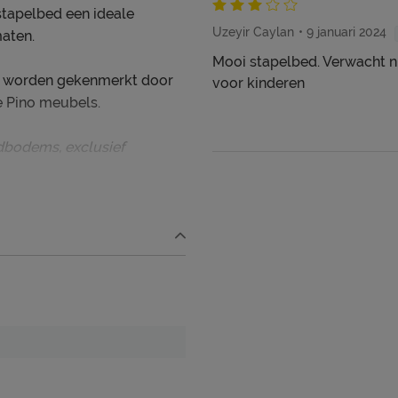
stapelbed een ideale
Uzeyir Caylan
9 januari 2024
maten.
Mooi stapelbed. Verwacht ni
e worden gekenmerkt door
voor kinderen
e Pino meubels.
dbodems, exclusief
ooi én schoon houden. Alle
ed, kun je terug vinden bij