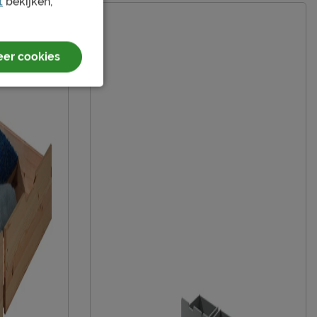
t
bekijken,
er cookies