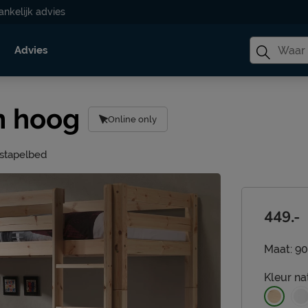
ankelijk advies
Advies
m hoog
Online only
g stapelbed
449.-
Maat:
90
Kleur
na