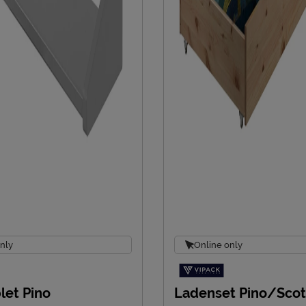
nly
Online only
let Pino
Ladenset Pino/Scot