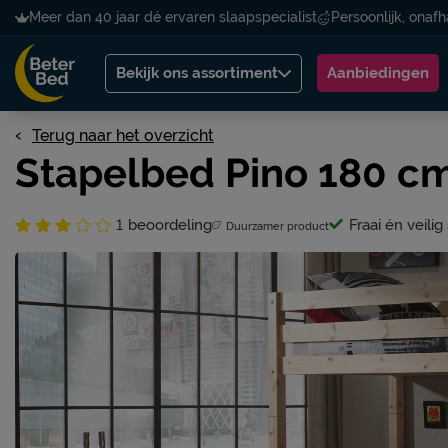
Meer dan 40 jaar dé ervaren slaapspecialist
Persoonlijk, onafh
Bekijk ons assortiment
Aanbiedingen
Terug naar het overzicht
Stapelbed Pino 180 c
1
beoordeling
Fraai én veili
Duurzamer product