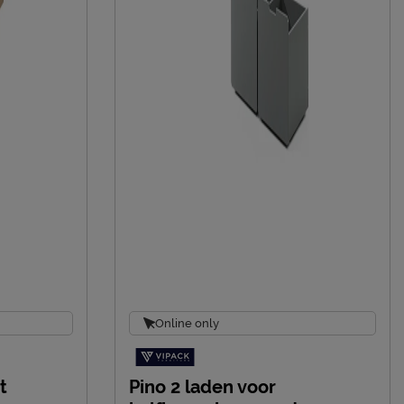
Online only
t
Pino 2 laden voor