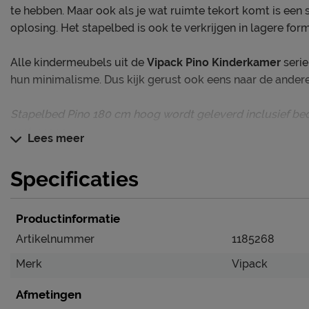
te hebben. Maar ook als je wat ruimte tekort komt is een 
oplosing. Het stapelbed is ook te verkrijgen in lagere for
Alle kindermeubels uit de
Vipack Pino Kinderkamer
seri
hun minimalisme. Dus kijk gerust ook eens naar de ander
Stapelbed Pino 180 cm hoog wordt geleverd inclusief be
matrassen.
Lees meer
Dit kinderbed blinkt uit in
Specificaties
Fraai én veilig stapelbed
Gemaakt van kwalitatief grenenhout
Productinformatie
Te combineren met andere Pino meubelen
Artikelnummer
1185268
Merk
Vipack
Verzorging & Garantie
Je nieuwe kinderbed wil je natuurlijk zo lang mogelijk m
Afmetingen
schoonmaakinstructies, evenals de garantie op het kinderb