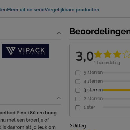
ten
Meer uit de serie
Vergelijkbare producten
Beoordelinge
3,0
1
beoordeling
5 sterren
4 sterren
3 sterren
2 sterren
1 ster
pelbed Pino 180 cm hoog
.
t nu met een broertje of
Uitleg
ed is daarom altijd leuk om