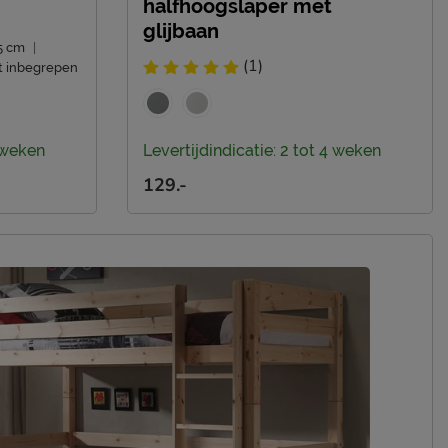
halfhoogslaper met
glijbaan
5 cm
|
(1)
t inbegrepen
4 weken
Levertijdindicatie: 2 tot 4 weken
129.-