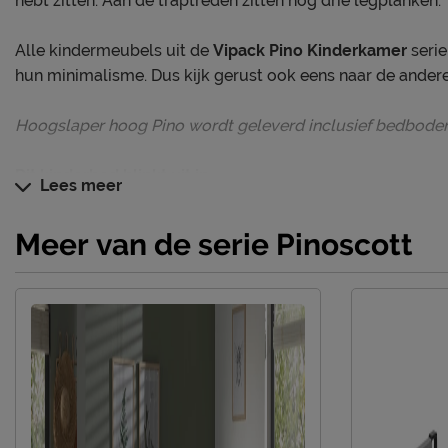
hebt zitten. Aan de traptreden zitten nog drie legplanken.
Alle kindermeubels uit de
Vipack Pino Kinderkamer
seri
hun minimalisme. Dus kijk gerust ook eens naar de ander
Hoogslaper hoog Pino wordt geleverd inclusief bedbodem
Dit kinderbed blinkt uit in
Lees meer
Verzorging & Garantie
Je nieuwe kinderbed wil je natuurlijk zo lang mogelijk m
Meer van de serie Pinoscott
schoonmaakinstructies, evenals de garantie op het kinderb
het kopje ‘Goed om te weten’.