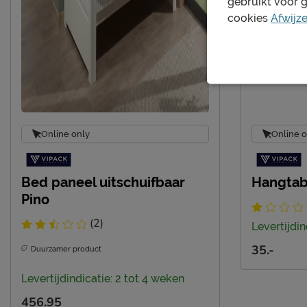
gebruikt voor 
cookies
Afwijz
Online only
Online o
Bed paneel uitschuifbaar
Hangtab
Pino
(2)
Levertijdin
35.-
Duurzamer product
Levertijdindicatie: 2 tot 4 weken
456.95