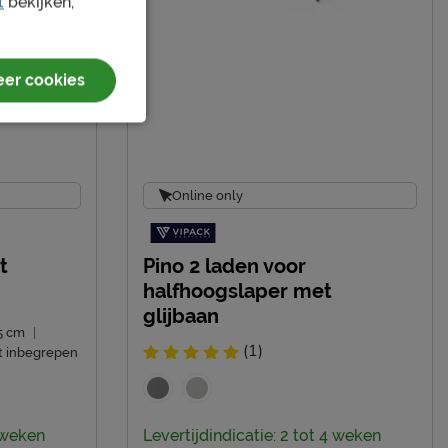
t
bekijken,
er cookies
Online only
t
Pino 2 laden voor
halfhoogslaper met
glijbaan
5 cm
|
(1)
t inbegrepen
4 weken
Levertijdindicatie: 2 tot 4 weken