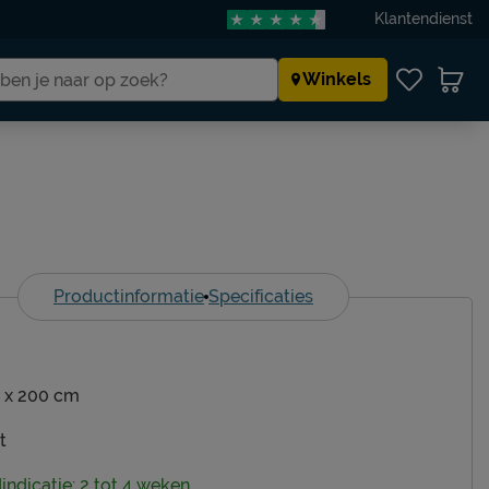
Klantendienst
Winkels
Productinformatie
Specificaties
 x 200 cm
t
dindicatie: 2 tot 4 weken