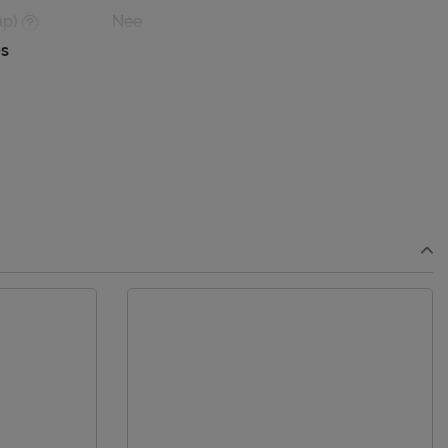
ap)
Nee
es
174,4 cm
174,4 cm
edbodem
Niet mogelijk
Incl. bedbodem, excl. matras
wit
grenen
Afnemen met een vochtige doek
2 jaar garantie volgens CBW voorwaarden
niet inbegrepen