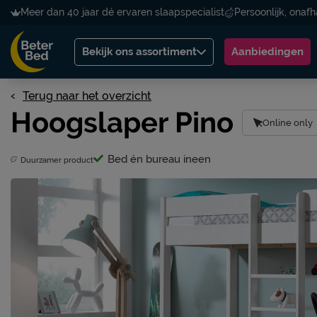
Meer dan 40 jaar dé ervaren slaapspecialist
Persoonlijk, onafh
Bekijk ons assortiment
Aanbiedingen
Terug naar het overzicht
Hoogslaper Pino
Online only
Bed én bureau ineen
Duurzamer product