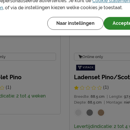
gepersonaliseerde advertenties. Je kunt de
Cookie statemen
en
, of via de instellingen kiezen welke cookies je toestaat.
Naar instellingen
Accepte
nly
Online only
let Pino
Ladenset Pino/Scot
(1)
(1)
dicatie: 2 tot 4 weken
Breedte:
88.5 cm
|
Lengte:
97.
Diepte:
88,5 cm
|
Montage:
nie
Levertijdindicatie: 2 tot 