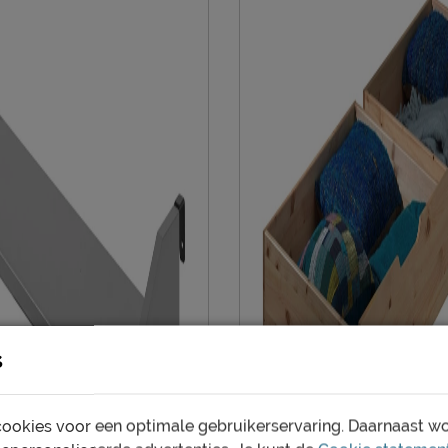
Duurzaamheid
Duurzaam
Leveranciersinformatie
Naam
Locatie
Emailadres
s
ookies voor een optimale gebruikerservaring. Daarnaast w