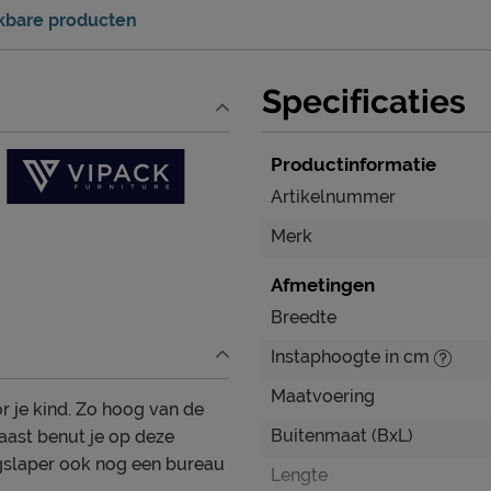
jkbare producten
Specificaties
Productinformatie
Artikelnummer
Merk
Afmetingen
Breedte
Instaphoogte in cm
Maatvoering
r je kind. Zo hoog van de
Buitenmaat (BxL)
aast benut je op deze
gslaper ook nog een bureau
Lengte