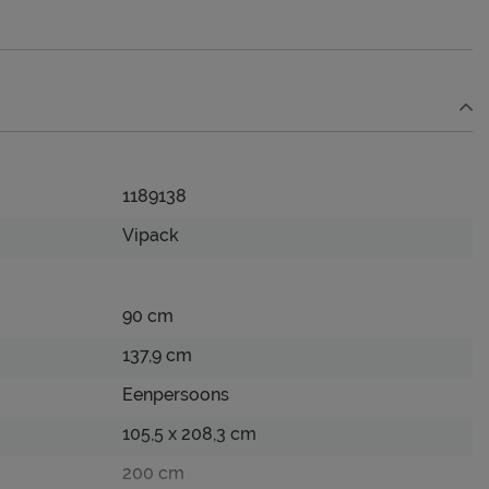
1189138
Vipack
90 cm
137,9 cm
Eenpersoons
105,5 x 208,3 cm
200 cm