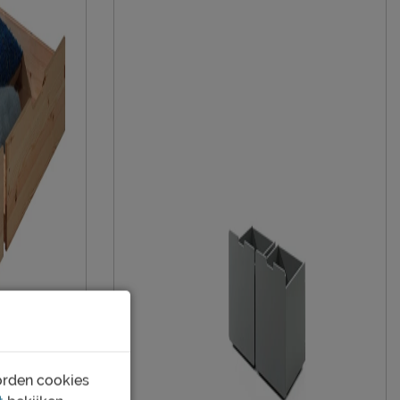
duurzamer product
Vipack NV
Meulebeeksestraat 51, 8710, Wielsbeke,
België
sales@vipack.be
orden cookies