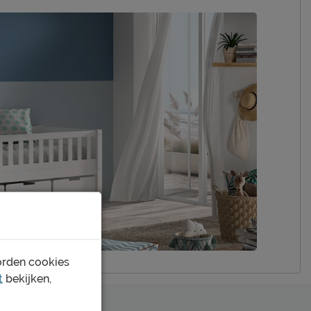
grenen/MDF
Afnemen met een vochtig doekje
2 jaar garantie volgens CBW voorwaarden
niet inbegrepen
Vipack NV
Meulebeeksestraat 51, 8710, Wielsbeke,
België
sales@vipack.be
orden cookies
t
bekijken,