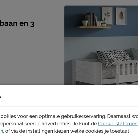
Materiaal
Goed om te weten
jbaan en 3
Onderhoud
Garantie
ooi én schoon houden. Alle
Montage
ed, kun je terug vinden bij
Leveranciersinformatie
Naam
Locatie
s
Emailadres
ookies voor een optimale gebruikerservaring. Daarnaast w
gepersonaliseerde advertenties. Je kunt de
Cookie statemen
en
, of via de instellingen kiezen welke cookies je toestaat.