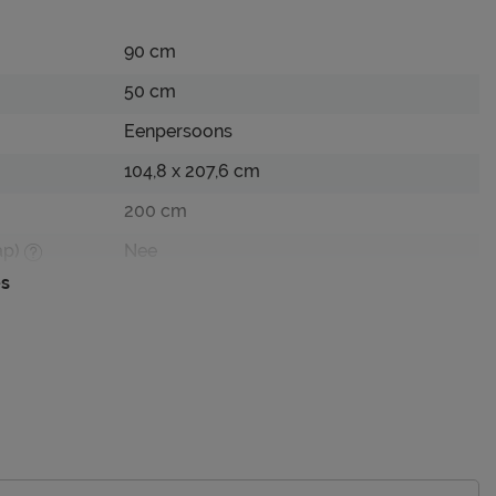
90 cm
50 cm
Eenpersoons
104,8 x 207,6 cm
200 cm
ap)
Nee
es
83 cm
edbodem
Niet mogelijk
Incl. bedbodem, excl. matras
white