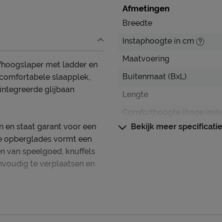
Afmetingen
Breedte
Instaphoogte in cm
Maatvoering
fhoogslaper met ladder en
Buitenmaat (BxL)
 comfortabele slaapplek,
ïntegreerde glijbaan
Lengte
Comforthoogte (hoge inst
n en staat garant voor een
Bekijk meer specificati
Hoogte hoofdbord
rie opberglades vormt een
en van speelgoed, knuffels
Kenmerken
envoudig te verplaatsen en
Elektrisch verstelbare b
mogelijk?
Uitvoering
atras.
Kleur