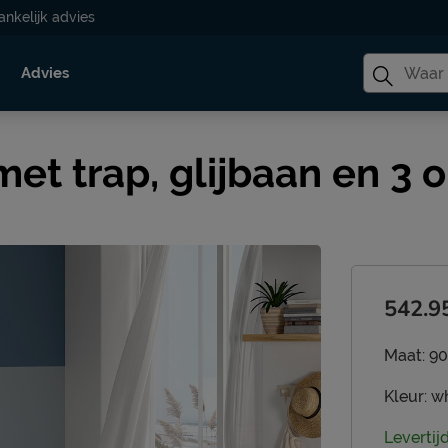
ankelijk advies
Advies
et trap, glijbaan en 3
542.9
Maat:
90
Kleur:
wh
Levertij