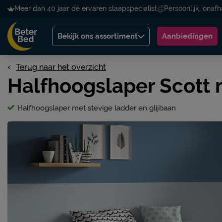
Meer dan 40 jaar dé ervaren slaapspecialist
Persoonlijk, onafh
Bekijk ons assortiment
Aanbiedingen
Terug naar het overzicht
Halfhoogslaper Scott m
Halfhoogslaper met stevige ladder en glijbaan