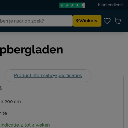
Klantendienst
Winkels
 opbergladen
Productinformatie
Specificaties
5
 x 200 cm
ite
dindicatie: 2 tot 4 weken