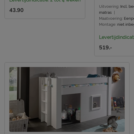
Duurzaamheid
Uitvoering:
Incl. b
Duurzaam
duurzamer product
43.90
matras
|
Maatvoering:
Eenp
Leveranciersinformatie
Montage:
niet inb
Naam
Vipack NV
Levertijdindicat
Meulebeeksestraat 51,
Locatie
519.-
8710, Wielsbeke, België
Emailadres
sales@vipack.be