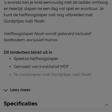
’s avonds kan je kind eenvoudig met de ladder omhoog
en heerlijk slapen na een dag vol spel en avontuur. Je
kunt de halfhoogslaper ook nog uitbreiden met
Gordijntjes (set) Noah.
Halfhoogslaper Noah wordt geleverd inclusief
bedbodem, exclusief matras.
Dit kinderbed blinkt uit in
Speelse halfhoogslaper
Gemaakt van kwalitatief MDF
Te combineren met Gordijntjes (set) Noah
Lees meer
Verzorging & Garantie
Je nieuwe kinderbed wil je natuurlijk zo lang mogelijk
Specificaties
mooi én schoon houden. Alle schoonmaakinstructies,
evenals de garantie op het kinderbed, kun je terug