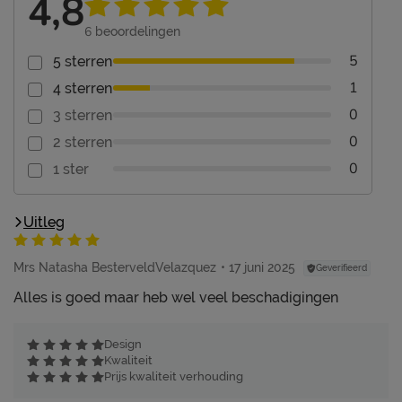
4,8
6
beoordelingen
5
5 sterren
1
4 sterren
0
3 sterren
0
2 sterren
0
1 ster
Uitleg
Mrs Natasha BesterveldVelazquez
17 juni 2025
Geverifieerd
Alles is goed maar heb wel veel beschadigingen
Design
Kwaliteit
Prijs kwaliteit verhouding