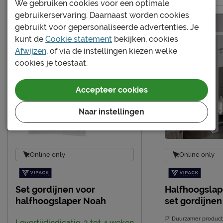
We gebruiken cookies voor een optimale
Elektrisch verstelbare
gebruikerservaring. Daarnaast worden cookies
Niet mogelijk
bedbodem mogelijk?
gebruikt voor gepersonaliseerde advertenties. Je
Incl. bedbodem, excl.
kunt de
Cookie statement
bekijken, cookies
Uitvoering
matras
Afwijzen
, of via de instellingen kiezen welke
cookies je toestaat.
Kleur
wit
Materiaal
MDF
Accepteer cookies
Goed om te weten
Naar instellingen
Afnemen met een vochtig
Onderhoud
doekje
2 jaar garantie volgens
Garantie
Online only
Online only
CBW voorwaarden
Montage
niet inbegrepen
Te gebruiken vanaf
Set gordijnen voor
Halfhoogslap
6
halfhoogslaper Noah
set gordijnen
leeftijd
Duurzamer product
Levertijdindicatie: 2 tot 4 weken