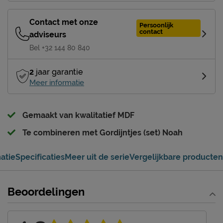
Contact met onze
Persoonlijk
contact
adviseurs
Bel +32 144 80 840
2
jaar garantie
Meer informatie
Gemaakt van kwalitatief MDF
Te combineren met Gordijntjes (set) Noah
atie
Specificaties
Meer uit de serie
Vergelijkbare producten
Beoordelingen