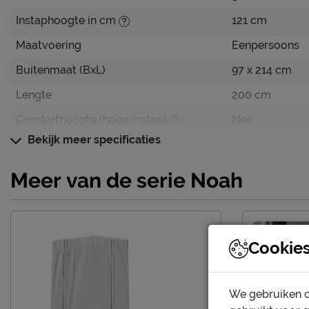
Instaphoogte in cm
121 cm
Maatvoering
Eenpersoons
Buitenmaat (BxL)
97 x 214 cm
Lengte
200 cm
Comforthoogte (hoge instap)
Nee
Bekijk meer specificaties
Hoogte hoofdbord
121 cm
Hoogte
121 cm
Meer van de serie Noah
Kenmerken
Elektrisch verstelbare bedbodem
Niet mogelijk
mogelijk?
Cookie
Uitvoering
Incl. bedbodem
Kleur
wit
We gebruiken c