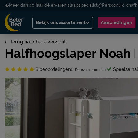
Meer dan 40 jaar dé ervaren slaapspecialist
Persoonlijk, onafh
Bekijk ons assortiment
Aanbiedingen
Terug naar het overzicht
Halfhoogslaper Noah
6
beoordelingen
Speelse ha
Duurzamer product