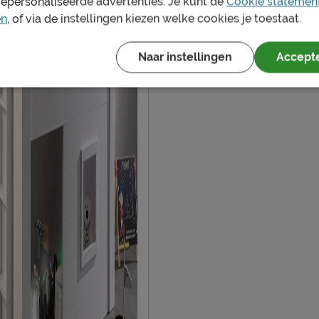
gepersonaliseerde advertenties. Je kunt de
Cookie statemen
en
, of via de instellingen kiezen welke cookies je toestaat.
en vochtig doekje
Naar instellingen
Accepte
ie volgens CBW voorwaarden
n
oduct
aat 51, 8710, Wielsbeke,
be