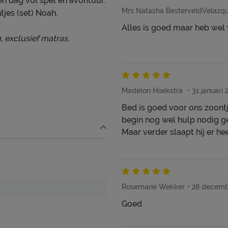
n dag vol spel en avontuur.
Mrs Natasha BesterveldVelazq
jes (set) Noah.
Alles is goed maar heb wel
 exclusief matras.
Madelon Hoekstra
31 januari 
Bed is goed voor ons zoontje 
begin nog wel hulp nodig g
Maar verder slaapt hij er heer
ooi én schoon houden. Alle
ed, kun je terug vinden bij
Rosemarie Wekker
28 decemb
Goed