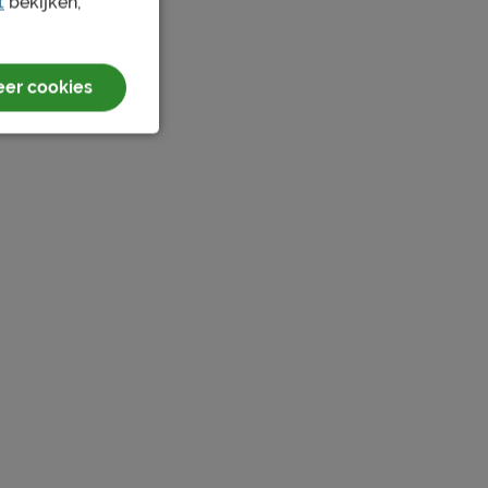
t
bekijken,
er cookies