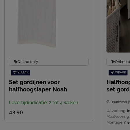
Online only
Online o
Set gordijnen voor
Halfhoo
halfhoogslaper Noah
set gord
Levertijdindicatie: 2 tot 4 weken
Duurzamer p
Uitvoering:
I
43.90
Maatvoering:
Montage:
nie