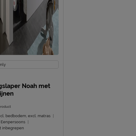
nly
gslaper Noah met
ijnen
roduct
ncl. bedbodem, excl. matras
|
Eenpersoons
|
t inbegrepen