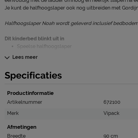
eenvoudig met de ladder omhoog en heerlijk slapen na ee
Je kunt de halfhoogslaper ook nog uitbreiden met Gordijnt
Halfhoogslaper Noah wordt geleverd inclusief bedbodem,
Dit kinderbed blinkt uit in
Speelse halfhoogslaper
Gemaakt van kwalitatief MDF
Lees meer
Te combineren met Gordijntjes (set) Noah
Specificaties
Verzorging & Garantie
Productinformatie
Je nieuwe kinderbed wil je natuurlijk zo lang mogelijk m
schoonmaakinstructies, evenals de garantie op het kinderb
Artikelnummer
672100
het kopje ‘Goed om te weten’.
Merk
Vipack
Afmetingen
Breedte
90 cm