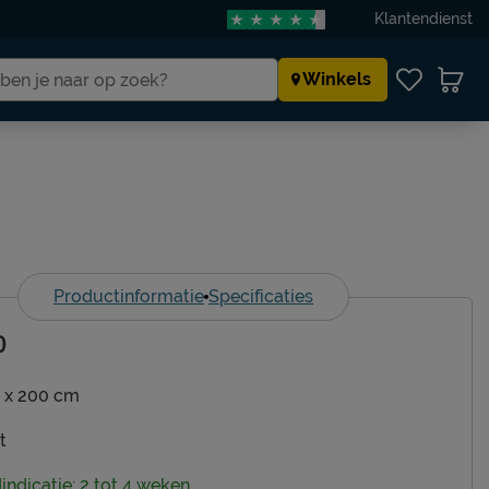
Klantendienst
Winkels
Productinformatie
Specificaties
0
 x 200 cm
t
dindicatie: 2 tot 4 weken