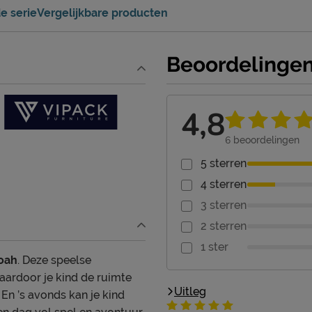
e serie
Vergelijkbare producten
Beoordelinge
4,8
6
beoordelingen
5 sterren
4 sterren
3 sterren
2 sterren
1 ster
oah
. Deze speelse
aardoor je kind de ruimte
Uitleg
En ’s avonds kan je kind