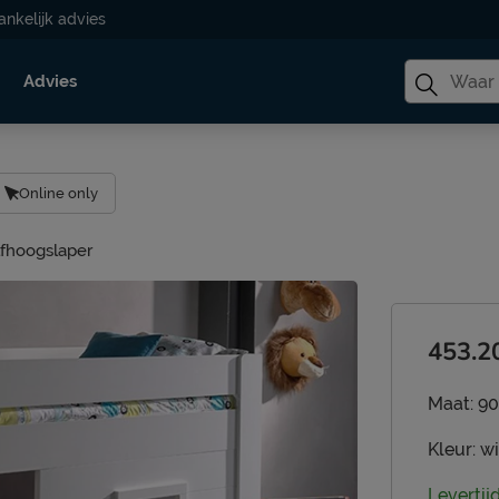
ankelijk advies
Advies
Online only
lfhoogslaper
453.2
Maat:
90
Kleur:
wi
Levertij