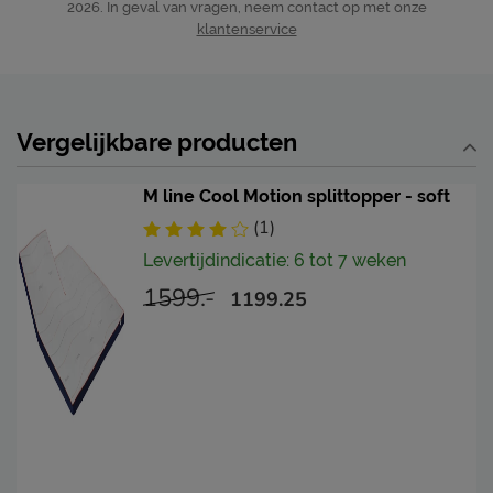
Garantie
2026.
In geval van vragen, neem contact op met onze
line voorwaarden
klantenservice
Leveranciersinformatie
Naam
M line International B.V.
Linie 27, 5405 AR, Uden,
Vergelijkbare producten
Locatie
Nederland
Emailadres
info@mline.nl
M line Cool Motion splittopper - soft
(1)
Levertijdindicatie: 6 tot 7 weken
1599.-
1199.25