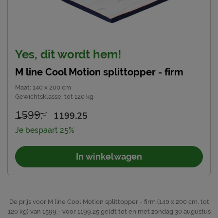
Warmteregulatie
Verkoelend
Ventilatie tijk
3D ventilatieboord
Ventilatie kern
goed ventilerend
Hardheid
firm
Yes, dit wordt hem!
Handvatten
Nee
M line Cool Motion splittopper - firm
Anti huisstofmijt
Ja
Maat
:
140 x 200 cm
Gewichtsklasse
:
tot 120 kg
Materiaal
Materiaal tijk
polyester
1599.-
1199.25
Je bespaart 25%
Onderhoud
tijk wasbaar tot 60°C (zie
Wasinstructies
In winkelwagen
instructie waslabel)
Drooginstructies
niet drogen in de droger
Goed om te weten
De prijs voor M line Cool Motion splittopper - firm (140 x 200 cm, tot
5 jaar garantie volgens M
120 kg) van 1599.- voor 1199.25 geldt tot en met zondag 30 augustus