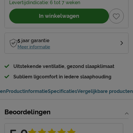
Levertijdindicatie: 6 tot 7 weken
In winkelwagen
5
jaar garantie
Meer informatie
Uitstekende ventilatie, gezond slaapklimaat
Subliem ligcomfort in iedere slaaphouding
gen
Productinformatie
Specificaties
Vergelijkbare producten
Beoordelingen