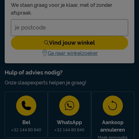
We staan graag voor je klaar, met of zonder
afspraak.
Vind jouw winkel
Ga naar winkelzoeker
Hulp of advies nodig?
Onze slaapexperts helpen je graag!
Bel
WhatsApp
Aankoop
annuleren
+32 144 80 840
+32 144 80 840
Maak eenvoudig