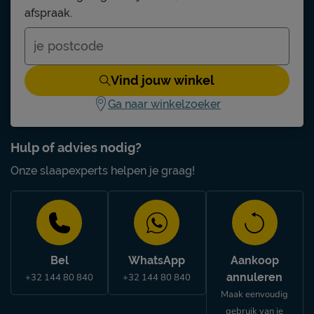
Kussen navulbaar
Nee
afspraak.
Wasinstructies
wasbaar tot 30°C
drogen alleen op lage
Drooginstructies
temperatuur
Vind jouw winkel
Strijkinstructies
niet strijken
Ga naar winkelzoeker
Goed om te weten
Garantie
1 jaar garantie
Hulp of advies nodig?
Onze slaapexperts helpen je graag!
Bel
WhatsApp
Aankoop
annuleren
+32 144 80 840
+32 144 80 840
Maak eenvoudig
gebruik van je