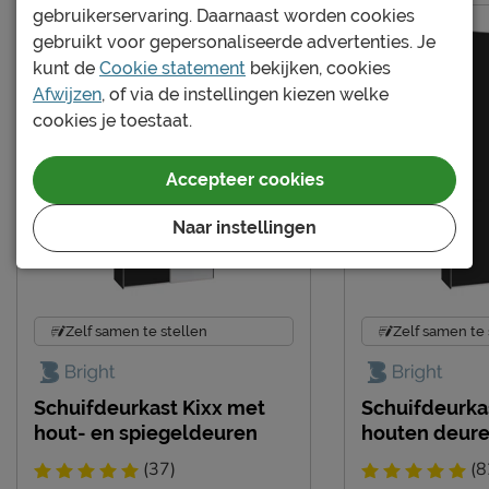
gebruikerservaring. Daarnaast worden cookies
gebruikt voor gepersonaliseerde advertenties. Je
Goed om te weten
kunt de
Cookie statement
bekijken, cookies
Afnemen met een vochtig
Onderhoud
Afwijzen
, of via de instellingen kiezen welke
doekje
cookies je toestaat.
Garantie
3 jaar garantie
Montage
niet inbegrepen
Accepteer cookies
Leveranciersinformatie
Naar instellingen
Naam
Beter Bed B.V.
Postbus 716, 5400 AS,
Locatie
Uden, Nederland
Zelf samen te stellen
Zelf samen te 
Emailadres
info@beterbed.nl
Schuifdeurkast Kixx met
Schuifdeurka
hout- en spiegeldeuren
houten deur
(37)
(8