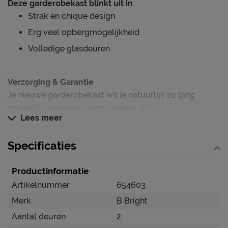
Deze garderobekast blinkt uit in
Strak en chique design
Erg veel opbergmogelijkheid
Volledige glasdeuren
Verzorging & Garantie
Je nieuwe garderobekast wil je natuurlijk zo lang
mogelijk mooi én schoon houden. Alle
Lees meer
schoonmaakinstructies, evenals de garantie op de
garderobekast, kun je terug vinden bij het kopje ‘Goed
Specificaties
om te weten’.
Productinformatie
Artikelnummer
654603
Merk
B Bright
Aantal deuren
2