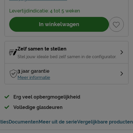
Levertijdindicatie: 4 tot 5 weken
In winkelwagen
Zelf samen te stellen
Stel jouw ideale bed zelf samen in de configurator.
3
jaar garantie
Meer informatie
Erg veel opbergmogelijkheid
Volledige glasdeuren
ties
Documenten
Meer uit de serie
Vergelijkbare producten