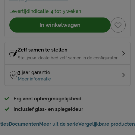
Levertijdindicatie: 4 tot 5 weken
In winkelwagen
Zelf samen te stellen
Stel jouw ideale bed zelf samen in de configurator.
3
jaar garantie
Meer informatie
Erg veel opbergmogelijkheid
Inclusief glas- en spiegeldeur
ties
Documenten
Meer uit de serie
Vergelijkbare producten