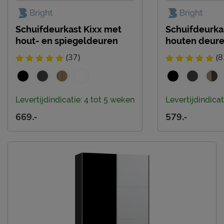
Emailadres
info@beterbed.nl
Schuifdeurkast Kixx met
Schuifdeurka
hout- en spiegeldeuren
houten deur
(37)
(8
Levertijdindicatie: 4 tot 5 weken
Levertijdindicat
669.-
579.-