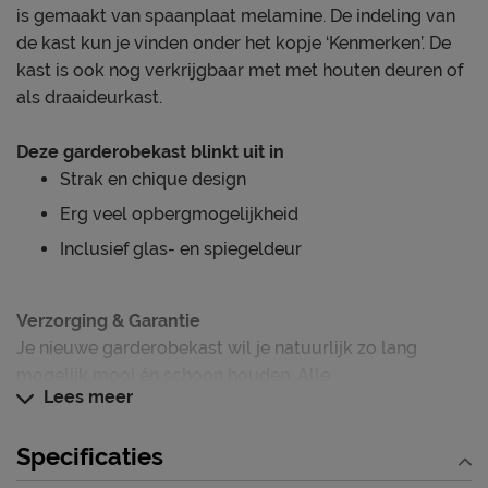
is gemaakt van spaanplaat melamine. De indeling van
de kast kun je vinden onder het kopje ‘Kenmerken’. De
kast is ook nog verkrijgbaar met met houten deuren of
als draaideurkast.
Deze garderobekast blinkt uit in
Strak en chique design
Erg veel opbergmogelijkheid
Inclusief glas- en spiegeldeur
Verzorging & Garantie
Je nieuwe garderobekast wil je natuurlijk zo lang
mogelijk mooi én schoon houden. Alle
Lees meer
schoonmaakinstructies, evenals de garantie op de
garderobekast, kun je terug vinden bij het kopje ‘Goed
Specificaties
om te weten’.