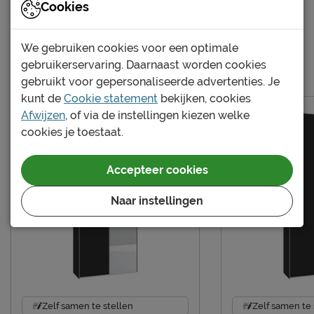
Cookies
Kixx kast 150-200 montagetekening
Kastverdeling per
1 legplank en 1 roede
kastdeel
We gebruiken cookies voor een optimale
gebruikerservaring. Daarnaast worden cookies
Meer van de serie Kixx
Materiaal
gebruikt voor gepersonaliseerde advertenties. Je
Materiaal
spaanplaat melamine
kunt de
Cookie statement
bekijken, cookies
Afwijzen
, of via de instellingen kiezen welke
Goed om te weten
cookies je toestaat.
Afnemen met een vochtig
Onderhoud
doekje
Accepteer cookies
Garantie
3 jaar garantie
Naar instellingen
Montage
niet inbegrepen
Leveranciersinformatie
Naam
Beter Bed B.V.
Postbus 716, 5400 AS,
Locatie
Uden, Nederland
Zelf samen te stellen
Zelf samen te 