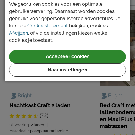
Materiaal
spaanplaat melamine
We gebruiken cookies voor een optimale
gebruikerservaring. Daarnaast worden cookies
Goed om te weten
gebruikt voor gepersonaliseerde advertenties. Je
kunt de
Cookie statement
bekijken, cookies
Afnemen met een
Onderhoud
Afwijzen
, of via de instellingen kiezen welke
vochtige doek
cookies je toestaat.
3 jaar garantie volgens
Garantie
Beter Bed voorwaarden
Accepteer cookies
Montage
niet inbegrepen
Naar instellingen
Leveranciersinformatie
Naam
Beter Bed B.V.
Postbus 716, 5400 AS,
Locatie
Uden, Nederland
Nachtkast Craft 2 laden
Bed Craft me
Emailadres
info@beterbed.nl
lattenbodems
(72)
en Maxi Plus 
Uitvoering:
2 laden
|
matrassen
Materiaal:
spaanplaat melamine