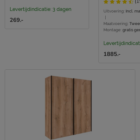
(1
Levertijdindicatie: 3 dagen
Uitvoering:
Incl. 
|
269.-
Maatvoering:
Twee
Montage:
gratis g
Levertijdindicat
1885.-