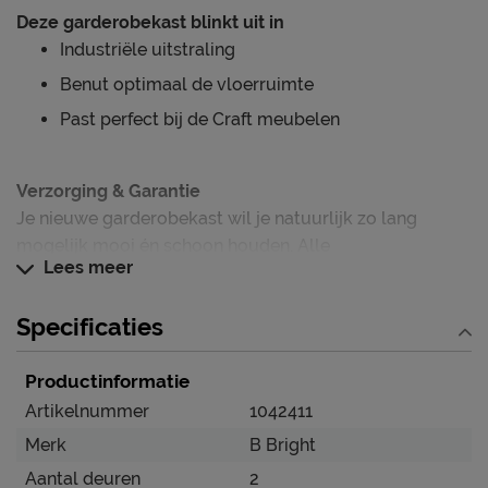
Deze garderobekast blinkt uit in
Industriële uitstraling
Benut optimaal de vloerruimte
Past perfect bij de Craft meubelen
Verzorging & Garantie
Je nieuwe garderobekast wil je natuurlijk zo lang
mogelijk mooi én schoon houden. Alle
Lees meer
schoonmaakinstructies, evenals de garantie op de
garderobekast, kun je terug vinden bij het kopje ‘Goed
Specificaties
om te weten’.
Productinformatie
Artikelnummer
1042411
Merk
B Bright
Aantal deuren
2