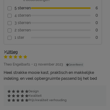
6
5 sterren
0
4 sterren
0
3 sterren
0
2 sterren
0
1 ster
Uitleg
Theo Engelbarts
13 november 2023
Geverifieerd
Heel strakke mooie kast, praktisch en makkelijke
indeling, en veel opbergruimte passend bij het bed
Design
Kwaliteit
Prijs kwaliteit verhouding