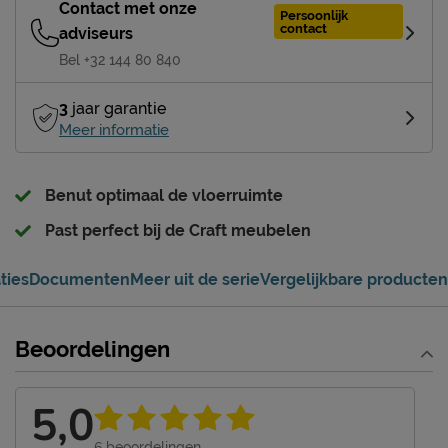
Contact met onze
Persoonlijk
contact
adviseurs
Bel +32 144 80 840
3
jaar garantie
Meer informatie
Benut optimaal de vloerruimte
Past perfect bij de Craft meubelen
ties
Documenten
Meer uit de serie
Vergelijkbare producten
Beoordelingen
5,0
6
beoordelingen