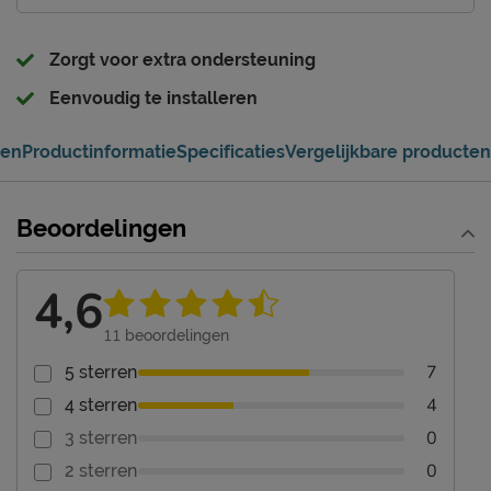
Zorgt voor extra ondersteuning
Eenvoudig te installeren
gen
Productinformatie
Specificaties
Vergelijkbare producten
Beoordelingen
4,6
11
beoordelingen
7
5 sterren
4
4 sterren
0
3 sterren
0
2 sterren