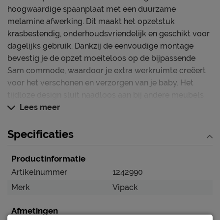
hoogwaardige spaanplaat met een duurzame
melamine afwerking. Dit maakt het opzetstuk
krasbestendig, onderhoudsvriendelijk en geschikt voor
dagelijks gebruik. Dankzij de eenvoudige montage
bevestig je de opzet moeiteloos op de bijpassende
Sam commode, waardoor je extra werkruimte creëert
voor het verschonen en verzorgen van je baby. Het
tijdloze design sluit naadloos aan bij andere meubels
uit de Sam collectie en zorgt voor een stijlvolle en
Lees meer
functionele inrichting van de babykamer.
Specificaties
Deze Sam opzet commode blinkt uit in:
Warme houtlook met strak, minimalistisch design
Productinformatie
Artikelnummer
Gemaakt van stevige en onderhoudsvriendelijke
1242990
materialen
Merk
Vipack
Creëert een veilige en functionele verzorgingsplek
Afmetingen