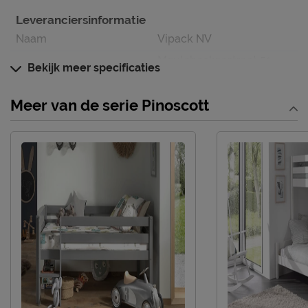
Leveranciersinformatie
Naam
Vipack NV
Meulebeeksestraat 51,
Bekijk meer specificaties
Locatie
8710, Wielsbeke, België
Emailadres
sales@vipack.be
Meer van de serie Pinoscott