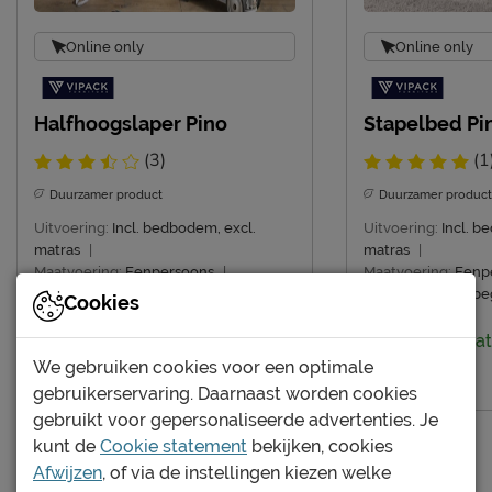
Online only
Online only
Halfhoogslaper Pino
Stapelbed Pi
(3)
(1
Duurzamer product
Duurzamer product
Uitvoering:
Incl. bedbodem, excl.
Uitvoering:
Incl. b
matras
|
matras
|
Maatvoering:
Eenpersoons
|
Maatvoering:
Eenp
Montage:
niet inbegrepen
Montage:
niet inb
Cookies
Levertijdindicat
We gebruiken cookies voor een optimale
575.-
Levertijdindicatie: 2 tot 4 weken
gebruikerservaring. Daarnaast worden cookies
gebruikt voor gepersonaliseerde advertenties. Je
269.-
kunt de
Cookie statement
bekijken, cookies
Afwijzen
, of via de instellingen kiezen welke