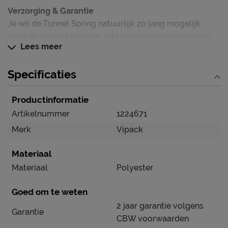
Verzorging & Garantie
Je wil de Tunnel Spring natuurlijk zo lang mogelijk
mooi én schoon houden. Alle schoonmaakinstructies,
Lees meer
evenals de garantie op het product, kun je terugvinden
bij het kopje ‘Goed om te weten’.
Specificaties
Productinformatie
Artikelnummer
1224671
Merk
Vipack
Materiaal
Materiaal
Polyester
Goed om te weten
2 jaar garantie volgens
Garantie
CBW voorwaarden