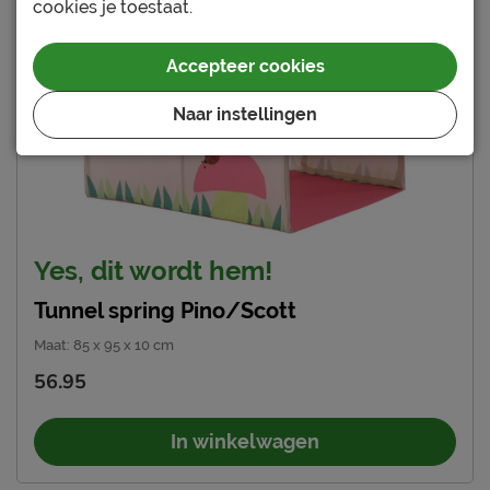
cookies je toestaat.
Accepteer cookies
Naar instellingen
Yes, dit wordt hem!
Tunnel spring Pino/Scott
Maat
:
85 x 95 x 10 cm
56.95
In winkelwagen