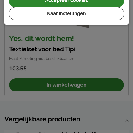
Accepteer cookies
Naar instellingen
Yes, dit wordt hem!
Textielset voor bed Tipi
Maat
:
Afmeting niet beschikbaar cm
103.55
In winkelwagen
Vergelijkbare producten