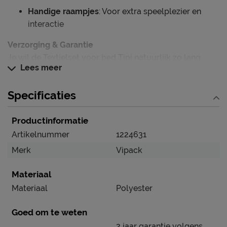
Handige raampjes
: Voor extra speelplezier en
interactie
Verzorging & Garantie
Je wil de Textielset voor bed Tipi natuurlijk zo lang
Lees meer
mogelijk mooi én schoon houden. Alle
schoonmaakinstructies, evenals de garantie op het
Specificaties
product, vind je terug bij het kopje ‘Goed om te weten’.
Productinformatie
Artikelnummer
1224631
Merk
Vipack
Materiaal
Materiaal
Polyester
Goed om te weten
2 jaar garantie volgens