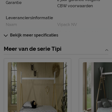
Garantie
CBW voorwaarden
Leveranciersinformatie
Naam
Vipack NV
Meulebeeksestraat 51,
Bekijk meer specificaties
Locatie
8710, Wielsbeke, België
Emailadres
sales@vipack.be
Meer van de serie Tipi