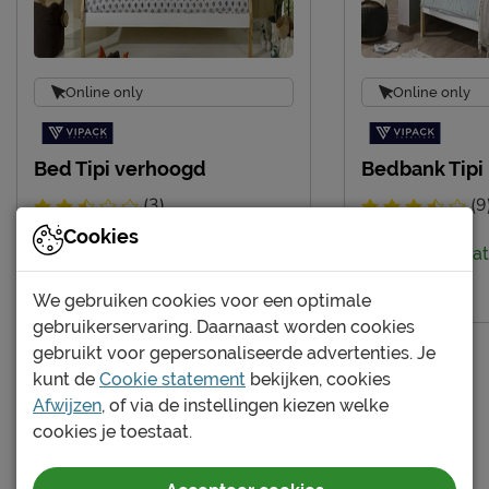
Online only
Online only
Bed Tipi verhoogd
Bedbank Tipi
(3)
(9
Cookies
Levertijdindicatie: 2 tot 4 weken
Levertijdindicat
109.-
237.-
We gebruiken cookies voor een optimale
gebruikerservaring. Daarnaast worden cookies
gebruikt voor gepersonaliseerde advertenties. Je
kunt de
Cookie statement
bekijken, cookies
Afwijzen
, of via de instellingen kiezen welke
cookies je toestaat.