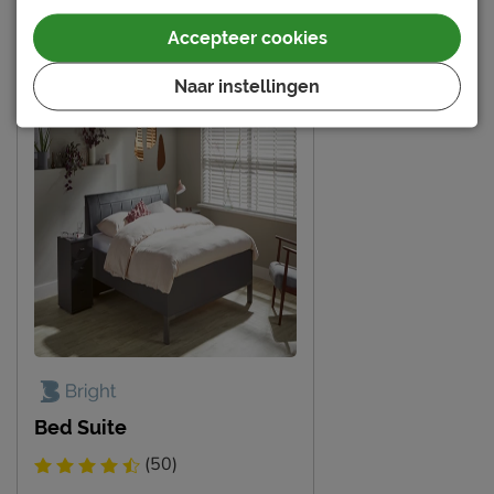
Meer van de serie Suite
Accepteer cookies
Goed om te weten
Afnemen met een vochtig
Onderhoud
Naar instellingen
doekje
Garantie
3 jaar garantie
Montage
gratis gemonteerd
Bed Suite
(50)