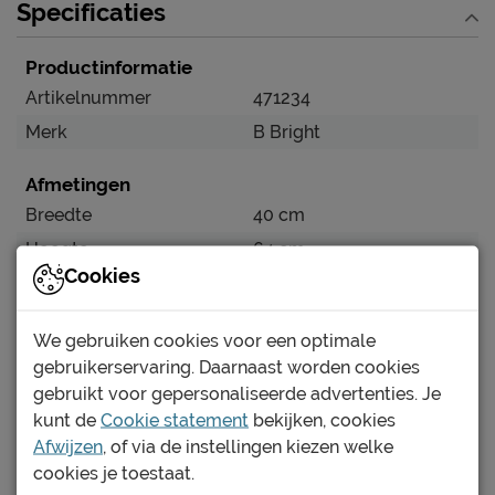
Specificaties
Productinformatie
Artikelnummer
471234
Merk
B Bright
Afmetingen
Breedte
40 cm
Hoogte
64 cm
Cookies
Diepte
43 cm
Kenmerken
We gebruiken cookies voor een optimale
gebruikerservaring. Daarnaast worden cookies
Uitvoering
3 laden
gebruikt voor gepersonaliseerde advertenties. Je
Kleur
havanna/glas havanna
kunt de
Cookie statement
bekijken, cookies
Afwijzen
, of via de instellingen kiezen welke
Materiaal
Bekijk meer specificaties
cookies je toestaat.
Materiaal
spaanplaat gefineerd