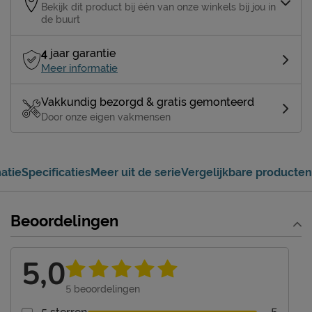
Bekijk dit product bij één van onze winkels bij jou in
de buurt
4
jaar garantie
Meer informatie
Vakkundig bezorgd & gratis gemonteerd
Door onze eigen vakmensen
atie
Specificaties
Meer uit de serie
Vergelijkbare producten
Beoordelingen
5,0
5
beoordelingen