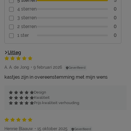
5
5 sterren
0
4 sterren
0
3 sterren
0
2 sterren
0
1 ster
Uitleg
A. A. de Jong
9 februari 2026
Geverifieerd
kastjes zijn in overeenstemming met mijn wens
Design
Kwaliteit
Prijs kwaliteit verhouding
Hennie Blaauw
15 oktober 2025
Geverifieerd