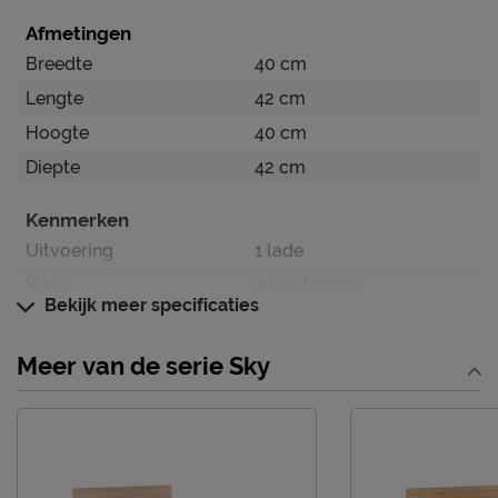
Afmetingen
Breedte
40 cm
Lengte
42 cm
Hoogte
40 cm
Diepte
42 cm
Kenmerken
Uitvoering
1 lade
Kleur
eiken honing
Bekijk meer specificaties
Materiaal
Meer van de serie Sky
Materiaal
eiken
Goed om te weten
Afnemen met een
Onderhoud
vochtige doek