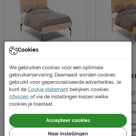
4 jaar garantie volgens
Garantie
Beter Bed voorwaarden
Duurzaamheid
Duurzaam
duurzamer product
Leveranciersinformatie
Cookies
Naam
Beter Bed B.V.
Postbus 716, 5400 AS,
We gebruiken cookies voor een optimale
Locatie
Uden, Nederland
gebruikerservaring. Daarnaast worden cookies
Bed Sky met hoofdbord
Bed Sky met 
gebruikt voor gepersonaliseerde advertenties. Je
hout en poten metaal
poten hout
Emailadres
info@beterbed.nl
kunt de
Cookie statement
bekijken, cookies
(1)
(2
Afwijzen
, of via de instellingen kiezen welke
Duurzamer product
Duurzamer product
cookies je toestaat.
Uitvoering:
Excl. matras en bedbodem
Uitvoering:
Excl. 
|
|
Accepteer cookies
Maatvoering:
Tweepersoons,
Maatvoering:
Twee
Twijfelaar, Eenpersoons
|
Eenpersoons, Twijf
Naar instellingen