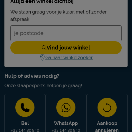
Altijd een winkel dichtbij
We staan graag voor je klaar, met of zonder
afspraak.
Vind jouw winkel
Ga naar winkelzoeker
Hulp of advies nodig?
Onze slaapexperts helpen je graag!
Bel
WhatsApp
Aankoop
annuleren
+32 144 80 840
+32 144 80 840