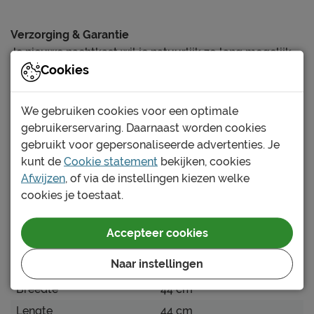
Verzorging & Garantie
Je nieuwe nachtkast wil je natuurlijk zo lang mogelijk
Cookies
mooi én schoon houden. Alle schoonmaakinstructies,
evenals de garantie op de nachtkast, kun je terug
vinden bij het kopje ‘Goed om te weten’.
We gebruiken cookies voor een optimale
Lees meer
gebruikerservaring. Daarnaast worden cookies
gebruikt voor gepersonaliseerde advertenties. Je
Specificaties
kunt de
Cookie statement
bekijken, cookies
Afwijzen
, of via de instellingen kiezen welke
cookies je toestaat.
Productinformatie
Artikelnummer
1076219
Accepteer cookies
Merk
B Bright
Naar instellingen
Afmetingen
Breedte
44 cm
Lengte
44 cm