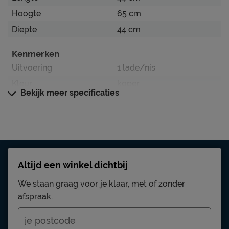
Hoogte
65 cm
Diepte
44 cm
Kenmerken
Uitvoering
1 lade/nis
Kleur
koper
Bekijk meer specificaties
Stofgroep
Adore
Materiaal
Materiaal
stof
Goed om te weten
Altijd een winkel dichtbij
Afnemen met een vochtig
We staan graag voor je klaar, met of zonder
Onderhoud
doekje;stofzuigen met een
afspraak.
meubelmondstuk
3 jaar garantie volgens
Garantie