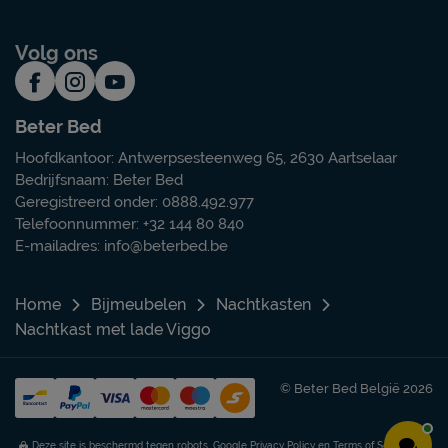
Volg ons
Beter Bed
Hoofdkantoor: Antwerpsesteenweg 65, 2630 Aartselaar
Bedrijfsnaam: Beter Bed
Geregistreerd onder: 0888.492.977
Telefoonnummer: +32 144 80 840
E-mailadres:
info@beterbed.be
Home
Bijmeubelen
Nachtkasten
Nachtkast met lade Viggo
© Beter Bed België 2026
Deze site is beschermd tegen robots. Google
Privacy Policy
en
Terms of Service
zijn