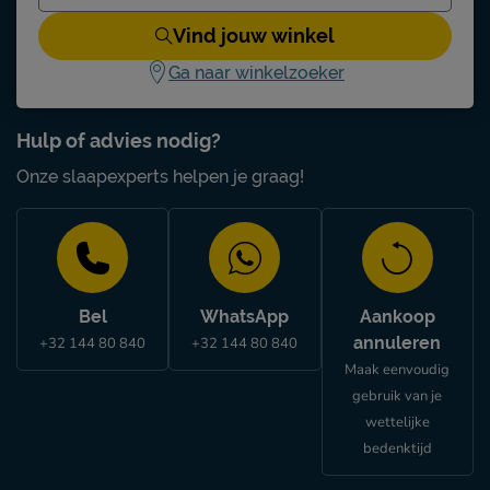
Beter Bed voorwaarden
Vind jouw winkel
Montage
gratis gemonteerd
Ga naar winkelzoeker
Leveranciersinformatie
Naam
Beter Bed B.V.
Hulp of advies nodig?
Postbus 716, 5400 AS,
Locatie
Onze slaapexperts helpen je graag!
Uden, Nederland
Emailadres
info@beterbed.nl
Bel
WhatsApp
Aankoop
annuleren
+32 144 80 840
+32 144 80 840
Maak eenvoudig
gebruik van je
wettelijke
bedenktijd