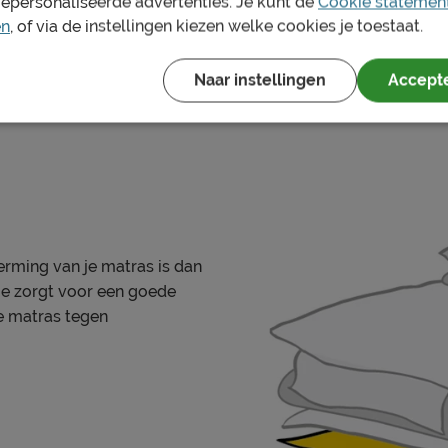
gepersonaliseerde advertenties. Je kunt de
Cookie statemen
en
, of via de instellingen kiezen welke cookies je toestaat.
Naar instellingen
Accepte
Meer reviews
en van elastiek
erming van je matras is dan
0°C
ie zorgt voor een goede
e matras tegen