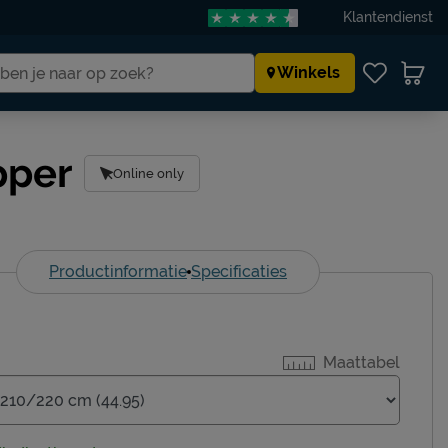
Klantendienst
Winkels
pper
Online only
Productinformatie
Specificaties
Maattabel