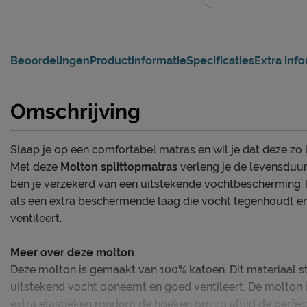
Beoordelingen
Productinformatie
Specificaties
Extra inf
Omschrijving
Slaap je op een comfortabel matras en wil je dat deze zo 
Met deze
Molton splittopmatras
verleng je de levensduur
ben je verzekerd van een uitstekende vochtbescherming.
als een extra beschermende laag die vocht tegenhoudt e
ventileert.
Meer over deze molton
Deze molton is gemaakt van 100% katoen. Dit materiaal s
uitstekend vocht opneemt en goed ventileert. De molton 
extra elastieken rondom de hoeken om zo altijd de perfe