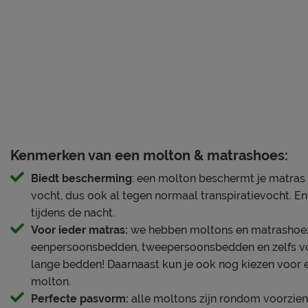
Locatie
Postbus 716, 5
Emailadres
info@beterbed.
Kenmerken van een molton & matrashoes:
Biedt bescherming
: een molton beschermt je matras
vocht, dus ook al tegen normaal transpiratievocht. En
tijdens de nacht.
Voor ieder matras:
we hebben moltons en matrashoe
eenpersoonsbedden, tweepersoonsbedden en zelfs vo
lange bedden! Daarnaast kun je ook nog kiezen voor e
molton.
Perfecte pasvorm:
alle moltons zijn rondom voorzien 