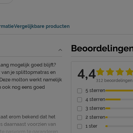
ormatie
Vergelijkbare producten
Beoordelinge
lang mogelijk goed blijft?
4,4
 van je splittopmatras en
 Deze molton werkt namelijk
312
beoordelingen
n ook nog eens goed
5 sterren
4 sterren
3 sterren
taat erom bekend dat het
2 sterren
is daarnaast voorzien van
1 ster
cte pasvorm te garanderen.