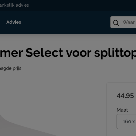
ankelijk advies
Advies
er Select voor splitto
aagde prijs
44.95
Maat