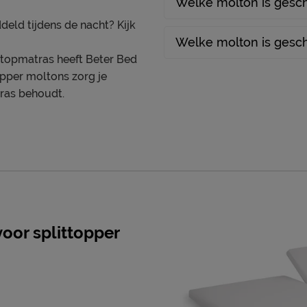
Welke molton is gesch
deld tijdens de nacht? Kijk
Welke molton is gesch
ttopmatras heeft Beter Bed
opper moltons zorg je
tras behoudt.
oor splittopper