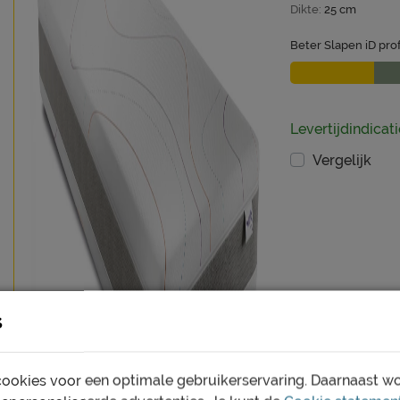
Dikte:
25 cm
Beter Slapen iD prof
Levertijdindicati
Vergelijk
s
ookies voor een optimale gebruikerservaring. Daarnaast w