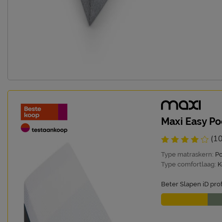
Maxi Easy Po
(1
Type matraskern:
P
Type comfortlaag:
K
Beter Slapen iD prof