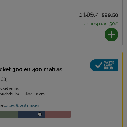
1199.-
599.50
Je bespaart 50%
cket 300 en 400 matras
063)
ocketvering
|
oudschuim
|
Dikte:
18 cm
iel
Uitleg & test maken