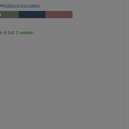
iel
Uitleg & test maken
ie: 6 tot 7 weken