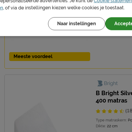
gepersonaliseerde advertenties. Je kunt de
Cookie statemen
en
, of via de instellingen kiezen welke cookies je toestaat.
Naar instellingen
Accepte
Meeste voordeel
B Bright Sil
400 matras
(1
Type matraskern:
P
Dikte:
22 cm