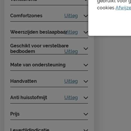
gebruikt voor 
cookies
Afwijz
Comfortzones
Uitleg
Weerszijden beslaapbaar
Uitleg
Geschikt voor verstelbare
bedbodem
Uitleg
Mate van ondersteuning
Handvatten
Uitleg
Anti huisstofmijt
Uitleg
Prijs
Levertijdindicatie