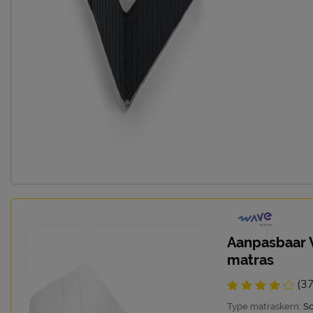
Aanpasbaar 
matras
(37
Type matraskern:
S