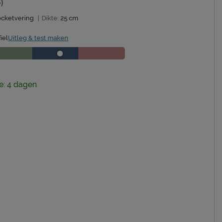
)
ocketvering
|
Dikte:
25 cm
iel
Uitleg & test maken
ie: 4 dagen