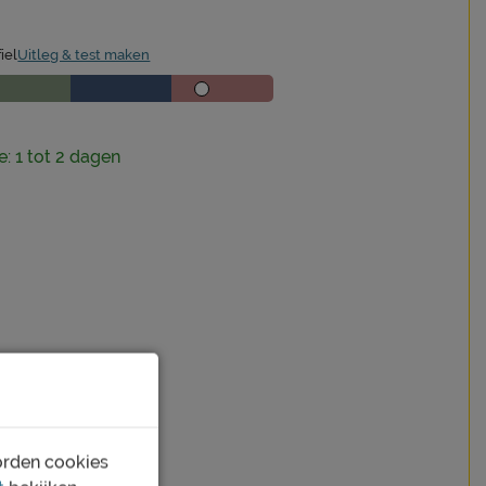
iel
Uitleg & test maken
e: 1 tot 2 dagen
orden cookies