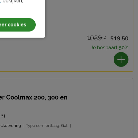
t
bekijken,
er cookies
1039.-
519.50
Je bespaart 50%
ver Coolmax 200, 300 en
83)
ocketvering
|
Type comfortlaag:
Gel
|