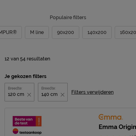
Populaire filters
MPUR®
M line
90x200
140x200
160x2
12
van
54 resultaten
Je gekozen filters
Breedte:
Breedte:
Filters verwijderen
120 cm
140 cm
Emma Origin