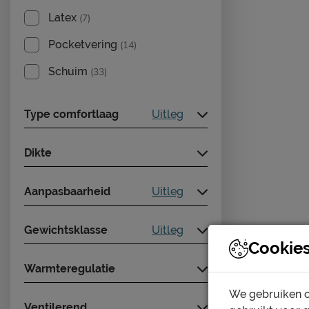
Latex
(7)
Pocketvering
(14)
Schuim
(33)
Type comfortlaag
Uitleg
Dikte
Aanpasbaarheid
Uitleg
Gewichtsklasse
Uitleg
Cookie
Warmteregulatie
We gebruiken c
Ventilerend