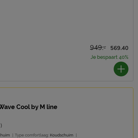
949.-
569.40
Je bespaart 40%
Wave Cool by M line
)
chuim
|
Type comfortlaag:
Koudschuim
|