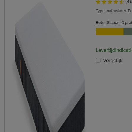
(46
Type matraskern:
P
Beter Slapen iD prof
Levertijdindicat
Vergelijk