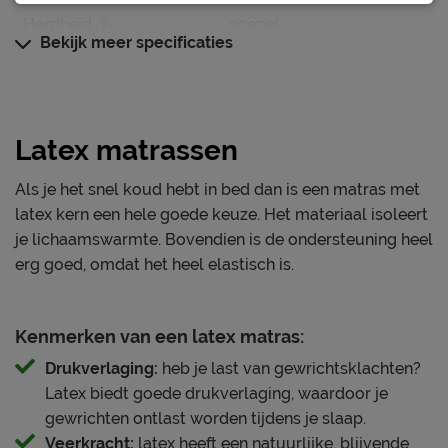
• Gewichtloze ondersteuning en perfecte ventilatie
Hardheid
soepel
• Specifieke schouder-, knie- en bekkenzones voor
Bekijk meer specificaties
Warmteregulatie
Houdt goed warmte vast
optimale ergonomie
• Antibacteriële eigenschappen dankzij de natuurlijke
Kern matras
latex
Type matraskern
Latex
• Gratis thuisbezorgd tot in je slaapkamer
Latex matrassen
Pocketveer laag (6 cm),
• 100 nachten proefslapen met kosteloze aanpassing
latex kern, Pulse latex en
van de stevigheid
Als je het snel koud hebt in bed dan is een matras met
Opbouw matraskern
een Talalay latex
• 10 jaar volledige garantie
latex kern een hele goede keuze. Het materiaal isoleert
afdeklaag
• Combineerbaar met bijpassend kussen, dekbed of
je lichaamswarmte. Bovendien is de ondersteuning heel
bed voor het complete Prestige-gevoel
erg goed, omdat het heel elastisch is.
Type comfortlaag
talalay latex
Weerszijden
Nee
M line Prestige. Get ready for greatness.
beslaapbaar
Kenmerken van een latex matras:
Voor wie geen genoegen neemt met standaard. Beter
Natuurlijke ventilatie door
dan gewoon goed: elke dag het wow-gevoel. Een mens
Ventilatie kern
Drukverlaging:
heb je last van gewrichtsklachten?
talalay latex
slaapt gemiddeld een derde van zijn leven. M line
Latex biedt goede drukverlaging, waardoor je
Prestige maakt van die tijd de beste uren van je dag.
gewrichten ontlast worden tijdens je slaap.
Tijk (matrashoes)
Slim ontworpen, vakkundig opgebouwd en geleverd
Veerkracht:
latex heeft een natuurlijke, blijvende