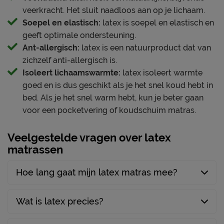
borderstof 100% RPES76%
met uitstekende service. Alles klopt, elke dag weer.
veerkracht. Het sluit naadloos aan op je lichaam.
/ bovendoek 80%
Materiaal tijk
Soepel en elastisch:
latex is soepel en elastisch en
Polyester - 17% Viscose –
M line Prestige is ontworpen vanuit expertise, slimme
geeft optimale ondersteuning.
3 % Cashmere
techniek en vakmanschap. Deze collectie richt zich op
Ant-allergisch:
latex is een natuurproduct dat van
Handvatten
Nee
hoogwaardige ondersteuning, comfort en gemak, zodat
zichzelf anti-allergisch is.
je nachtrust elke dag het beste moment van je dag
Tijk afritsbaar
Ja
Isoleert lichaamswarmte:
latex isoleert warmte
wordt.
goed en is dus geschikt als je het snel koud hebt in
Anti huisstofmijt
Nee
bed. Als je het snel warm hebt, kun je beter gaan
Verzorging & Garantie
voor een pocketvering of koudschuim matras.
Advies bedbodem
Alle informatie over onderhoud,
binnenvering bodem,
Geschikt voor de
schoonmaakinstructies en garantievoorwaarden vind je
Veelgestelde vragen over latex
lattenbodem,
volgende bedbodems
onder het kopje ‘Goed om te weten’. Zo zorg je ervoor
matrassen
schotelbodem,
dat jouw Prestige matras jarenlang in topconditie blijft.
spiraalbodem
Hoe lang gaat mijn latex matras mee?
Geschikt voor
verstelbare bedbodem
Ja
Wat is latex precies?