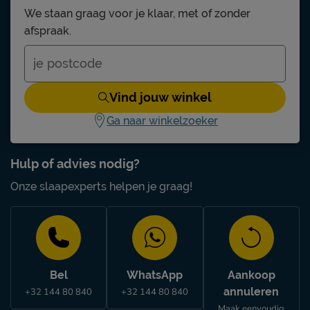
We staan graag voor je klaar, met of zonder
afspraak.
Vind jouw winkel
Ga naar winkelzoeker
Hulp of advies nodig?
Onze slaapexperts helpen je graag!
Bel
WhatsApp
Aankoop
annuleren
+32 144 80 840
+32 144 80 840
Maak eenvoudig