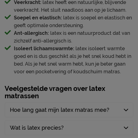
blijft slapen.
Tijk (matrashoes)
Veerkracht:
latex heeft een natuurlijke, blijvende
69% polyester, 1%
veerkracht. Het sluit naadloos aan op je lichaam.
Materiaal tijk
Dit matras is een uitblinker in:
elastaan, 30% lyocell
Soepel en elastisch:
latex is soepel en elastisch en
Vernieuwd volgens de laatste slaaptechnologieën
geeft optimale ondersteuning.
Handvatten
Ja
Ant-allergisch:
latex is een natuurproduct dat van
Contour support
Tijk afritsbaar
Ja
zichzelf anti-allergisch is.
Maximale bewegingsvrijheid voor iedere
Anti huisstofmijt
Ja
Isoleert lichaamswarmte:
latex isoleert warmte
lichaamsbouw
goed en is dus geschikt als je het snel koud hebt in
Advies bedbodem
Optimale ondersteuning
bed. Als je het snel warm hebt, kun je beter gaan
binnenvering bodem,
Zacht en aangenaam ligcomfort
voor een pocketvering of koudschuim matras.
Geschikt voor de
lattenbodem met min. 28
Ultieme ventilatie
volgende bedbodems
latten, schotelbodem,
Veelgestelde vragen over latex
Temperatuurregulerende en anti-allergene
spiraalbodem,
matrassen
matrashoes
(inzet)boxspring
Geschikt voor
Hoe lang gaat mijn latex matras mee?
Verzorging & Garantie
verstelbare bedbodem
Ja
Je nieuwe matras wil je natuurlijk zo lang mogelijk
goed én schoon houden. Alle schoonmaakinstructies
Wat is latex precies?
evenals de garantievoorwaarden vind je terug bij het