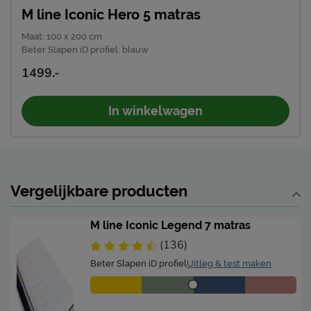
Linie 27, 5405 AR, Uden,
M line Iconic Hero 5 matras
Locatie
Nederland
Maat
:
100 x 200 cm
Emailadres
info@mline.nl
Beter Slapen iD profiel
:
blauw
1499.-
In winkelwagen
Vergelijkbare producten
M line Iconic Legend 7 matras
(136)
Beter Slapen iD profiel
Uitleg & test maken