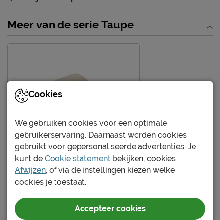
Onderhoud
Meer van de serie Taupe
Wasinstructies
wasbaar tot 60°C
drogen op gemiddelde
Drooginstructies
temperatuur
Strijkinstructies
niet strijken
Goed om te weten
Cookies
Garantie
1 jaar garantie
We gebruiken cookies voor een optimale
Duurzaamheid
gebruikerservaring. Daarnaast worden cookies
Duurzaamheidsdefinitie
Gerecycled materiaal
gebruikt voor gepersonaliseerde advertenties. Je
kunt de
Cookie statement
bekijken, cookies
Leveranciersinformatie
Afwijzen
, of via de instellingen kiezen welke
Naam
Impora B.V.
cookies je toestaat.
Kerver 11, 5521 DA, Eersel,
Locatie
HappyBed Taupe - dekbed
Nederland
Accepteer cookies
zonder overtrek