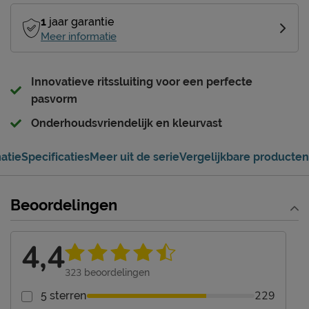
1
jaar garantie
Meer informatie
Innovatieve ritssluiting voor een perfecte
pasvorm
Onderhoudsvriendelijk en kleurvast
atie
Specificaties
Meer uit de serie
Vergelijkbare producten
Beoordelingen
4,4
323
beoordelingen
229
5 sterren