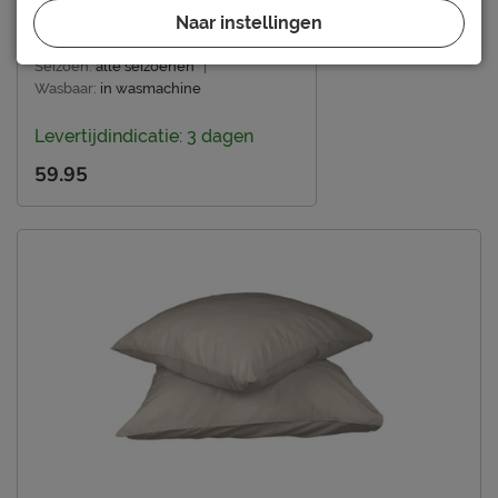
Emailadres
hello@thehappybed.com
Naar instellingen
(718)
Seizoen:
alle seizoenen
|
Wasbaar:
in wasmachine
Levertijdindicatie: 3 dagen
59.95