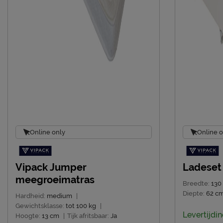
Online only
Online o
Vipack Jumper
Ladeset
meegroeimatras
Breedte:
130
Diepte:
62 c
Hardheid:
medium
|
Gewichtsklasse:
tot 100 kg
|
Levertijdin
Hoogte:
13 cm
|
Tijk afritsbaar:
Ja