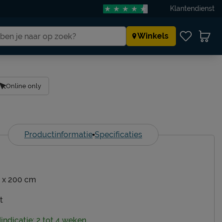
Klantendienst
Winkels
Online only
Productinformatie
Specificaties
 x 200 cm
t
dindicatie: 2 tot 4 weken