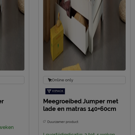
sales@vipack.be
Online only
er
Meegroeibed Jumper met
lade en matras 140+60cm
Duurzamer product
4 weken
Levertijdindicatie: 2 tot 4 weken