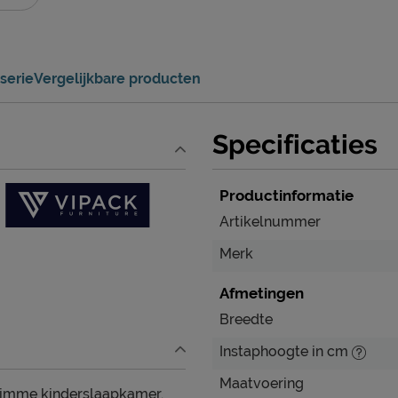
serie
Vergelijkbare producten
Specificaties
Productinformatie
Artikelnummer
Merk
Afmetingen
Breedte
Instaphoogte in cm
Maatvoering
slimme kinderslaapkamer.