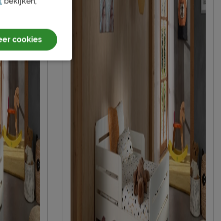
t
bekijken,
Meegroeibed
er cookies
Afnemen met een vochtig doekje
2 jaar garantie volgens CBW voorwaarden
niet inbegrepen
Inclusief matras 140+60
duurzamer product
Vipack NV
Meulebeeksestraat 51, 8710, Wielsbeke,
België