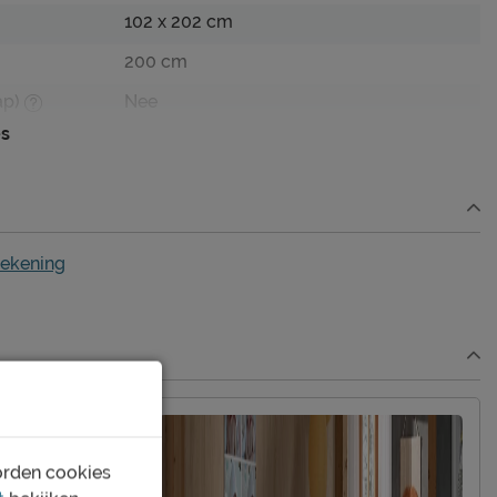
102 x 202 cm
200 cm
ap)
Nee
es
72 cm
65 cm
tekening
geen
edbodem
Niet mogelijk
Incl. matras en bedbodem
wit
grenen
orden cookies
hout