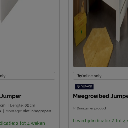
Emailadres
nly
Online only
 Jumper
Meegroeibed Jump
 cm
|
Lengte:
62 cm
|
Duurzamer product
m
|
Montage:
niet inbegrepen
Levertijdindicatie: 2 tot 
dicatie: 2 tot 4 weken