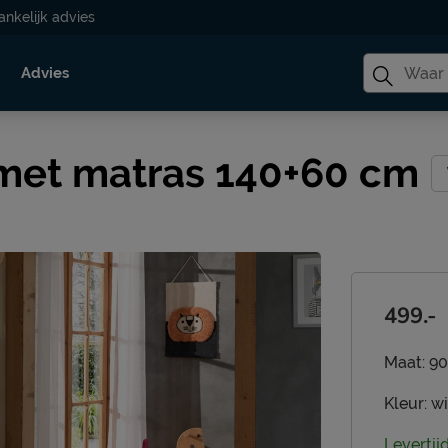
ankelijk advies
Advies
met matras 140+60 cm
499.-
Maat:
90
Kleur:
wi
Levertij