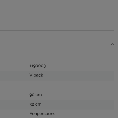
1190003
Vipack
90 cm
32 cm
Eenpersoons