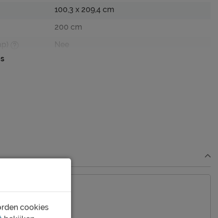
100,3 x 209,4 cm
200 cm
ap)
Nee
es
80,1 cm
edbodem
Niet mogelijk
Incl. bedbodem, excl. matras
wit
grenen/MDF
Kajuitbed
orden cookies
Afnemen met een vochtig doekje