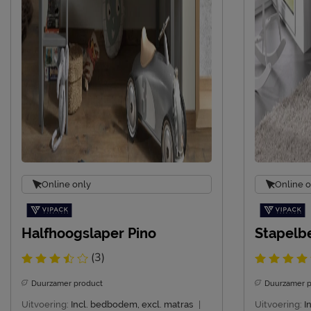
Online only
Online o
Halfhoogslaper Pino
Stapelbe
(3)
Duurzamer product
Duurzamer p
Uitvoering:
Incl. bedbodem, excl. matras
|
Uitvoering:
I