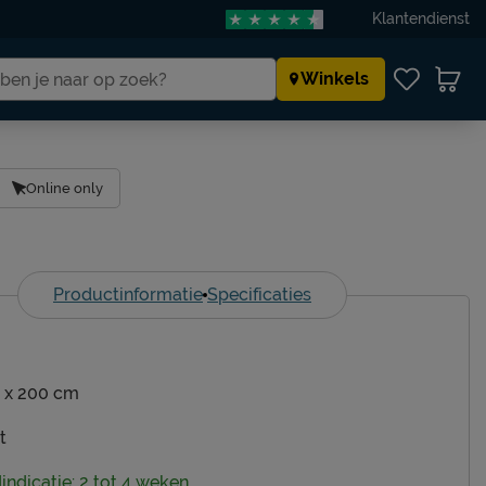
Klantendienst
Winkels
Online only
Productinformatie
Specificaties
 x 200 cm
t
dindicatie: 2 tot 4 weken