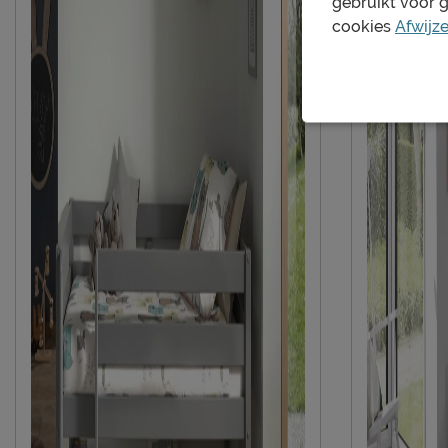
gebruikt voor 
het kopje ‘Goed om te weten’.
cookies
Afwijz