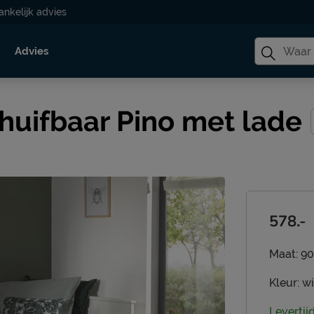
ankelijk advies
Advies
huifbaar Pino met lade
578.-
Maat:
90
Kleur:
wi
Levertij