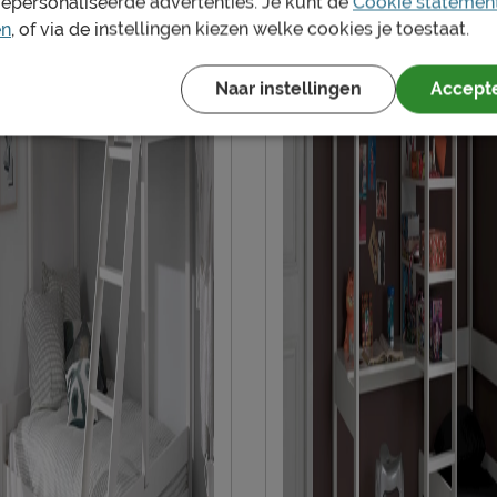
gepersonaliseerde advertenties. Je kunt de
Cookie statemen
en
, of via de instellingen kiezen welke cookies je toestaat.
Garantie
Montage
Naar instellingen
Accepte
Duurzaamheid
Duurzaam
Leveranciersinformatie
Naam
Locatie
Emailadres