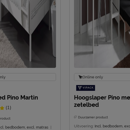
nly
Online only
d Pino Martin
Hoogslaper Pino me
zetelbed
(1)
Duurzamer product
roduct
Uitvoering:
Incl. bedbodem, exc
ncl. bedbodem, excl. matras
|