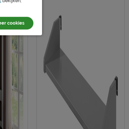
t
bekijken,
2 jaar garantie volgens CBW voorwaarden
niet inbegrepen
er cookies
duurzamer product
Vipack NV
Meulebeeksestraat 51, 8710, Wielsbeke,
België
sales@vipack.be