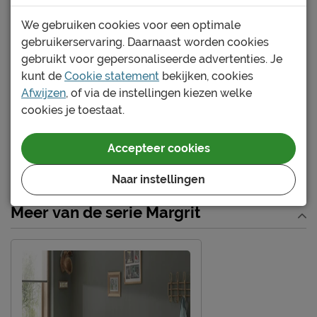
Buitenmaat (BxL)
98,2 x 219,4 cm
Lengte
200 cm
We gebruiken cookies voor een optimale
gebruikerservaring. Daarnaast worden cookies
Comforthoogte (hoge
Nee
gebruikt voor gepersonaliseerde advertenties. Je
instap)
kunt de
Cookie statement
bekijken, cookies
Hoogte hoofdbord
100 cm
Bekijk meer specificaties
Afwijzen
, of via de instellingen kiezen welke
Hoogte
100 cm
cookies je toestaat.
Documenten
Kenmerken
Accepteer cookies
Thema bed
geen
MARGRIT Kajuitbed#laden MGKB9124
Naar instellingen
Elektrisch verstelbare
Niet mogelijk
bedbodem mogelijk?
Meer van de serie Margrit
Incl. bedbodem, excl.
Uitvoering
matras
Kleur
bruin
Materiaal
grenen
Materiaal poten
grenen