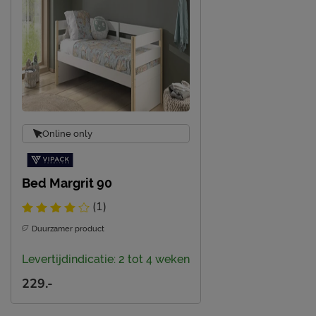
Type bed
Kajuitbed
Goed om te weten
Afnemen met een vochtig
Onderhoud
doekje
2 jaar garantie volgens
Garantie
CBW voorwaarden
Online only
Montage
niet inbegrepen
Duurzaamheid
Bed Margrit 90
Duurzaam
duurzamer product
(1)
Duurzamer product
Levertijdindicatie: 2 tot 4 weken
229.-