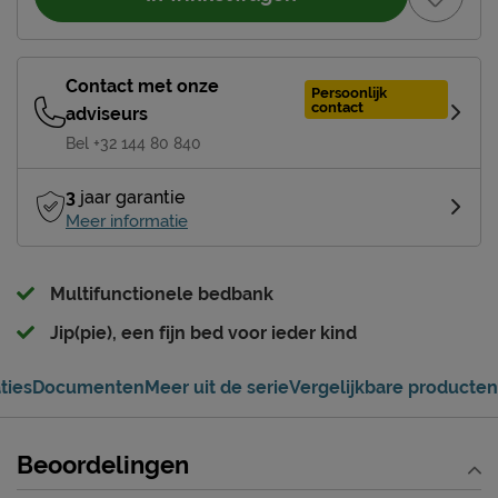
Contact met onze
Persoonlijk
contact
adviseurs
Bel +32 144 80 840
3
jaar garantie
Meer informatie
Multifunctionele bedbank
Jip(pie), een fijn bed voor ieder kind
ties
Documenten
Meer uit de serie
Vergelijkbare producten
Beoordelingen