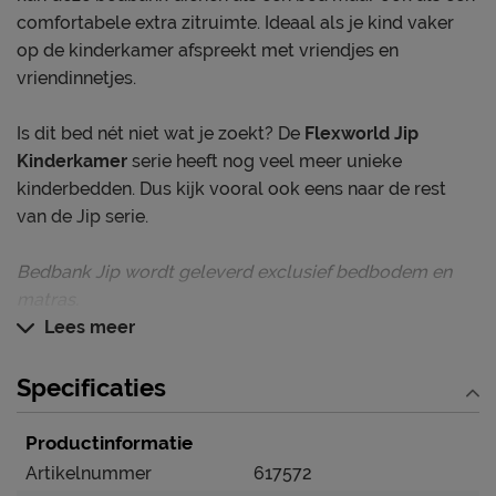
comfortabele extra zitruimte. Ideaal als je kind vaker
op de kinderkamer afspreekt met vriendjes en
vriendinnetjes.
Is dit bed nét niet wat je zoekt? De
Flexworld Jip
Kinderkamer
serie heeft nog veel meer unieke
kinderbedden. Dus kijk vooral ook eens naar de rest
van de Jip serie.
Bedbank Jip wordt geleverd exclusief bedbodem en
matras.
Lees meer
Deze bedbank blinkt uit in
Erg stevig bed gemaakt van grenenhout
Specificaties
Multifunctionele bedbank
Productinformatie
Jip(pie), een fijn bed voor ieder kind
Artikelnummer
617572