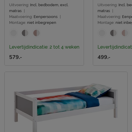
Uitvoering:
Incl. bedbodem, excl.
Uitvoering:
Incl. b
Leveranciersinformatie
matras
|
matras
|
Maatvoering:
Eenpersoons
|
Maatvoering:
Eenp
Naam
Beter Bed B.V.
Montage:
niet inbegrepen
Montage:
niet inb
Postbus 716, 5400 AS,
Locatie
Uden, Nederland
Emailadres
info@beterbed.nl
Levertijdindicatie: 2 tot 4 weken
Levertijdindicat
579.-
499.-