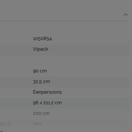
1050854
Vipack
90 cm
32,5 cm
Eenpersoons
96 x 211,2 cm
200 cm
ap)
Nee