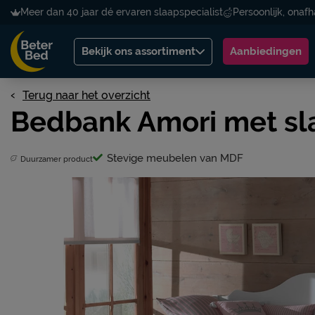
Meer dan 40 jaar dé ervaren slaapspecialist
Persoonlijk, onafh
Bekijk ons assortiment
Aanbiedingen
Terug naar het overzicht
Bedbank Amori met sl
Stevige meubelen van MDF
Duurzamer product