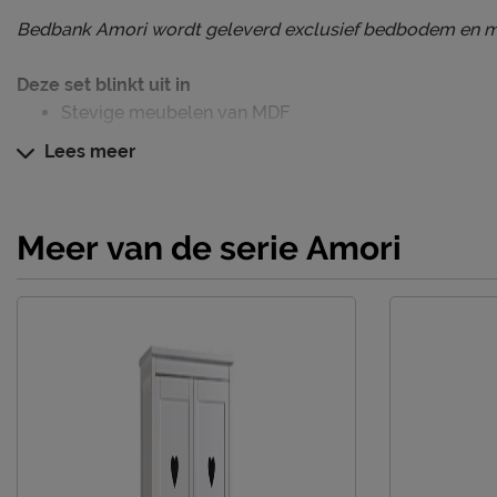
Bedbank Amori wordt geleverd exclusief bedbodem en m
Deze set blinkt uit in
Stevige meubelen van MDF
Lieve en aandoenlijke uitstraling
Lees meer
Te combineren met andere Amori meubelen
Meer van de serie Amori
Verzorging & Garantie
Je nieuwe kinderslaapkamermeubelen wil je natuurlijk zo
schoon houden. Alle schoonmaakinstructies, evenals de 
kun je terug vinden bij het kopje ‘Goed om te weten’.