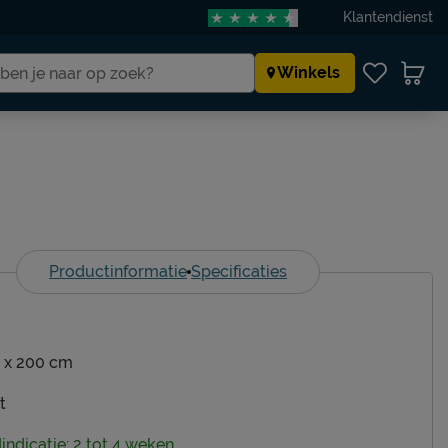
Klantendienst
Winkels
Productinformatie
Specificaties
 x 200 cm
t
dindicatie: 2 tot 4 weken