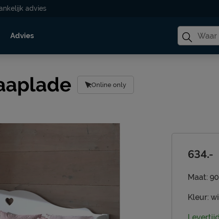
ankelijk advies
Advies
aaplade
Online only
634.-
Maat:
90
Kleur:
wi
Levertij