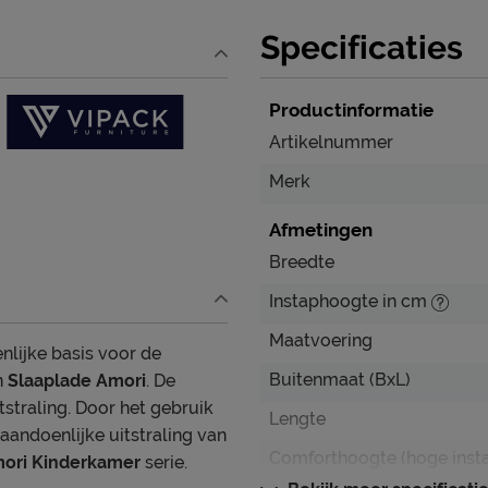
Specificaties
Productinformatie
Artikelnummer
Merk
Afmetingen
Breedte
Instaphoogte in cm
Maatvoering
nlijke basis voor de
Buitenmaat (BxL)
n
Slaaplade Amori
. De
straling. Door het gebruik
Lengte
aandoenlijke uitstraling van
Comforthoogte (hoge inst
mori Kinderkamer
serie.