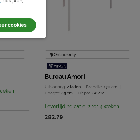
t
bekijken,
er cookies
Online only
Bureau Amori
Uitvoering:
2 laden
|
Breedte:
130 cm
|
4 weken
Hoogte:
85 cm
|
Diepte:
60 cm
Levertijdindicatie: 2 tot 4 weken
282.79