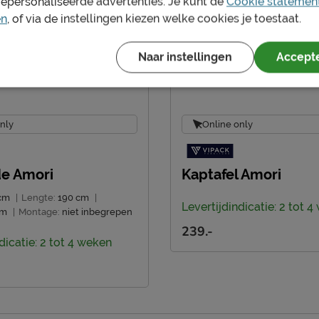
gepersonaliseerde advertenties. Je kunt de
Cookie statemen
en
, of via de instellingen kiezen welke cookies je toestaat.
Naar instellingen
Accepte
nly
Online only
de Amori
Kaptafel Amori
cm
|
Lengte:
190 cm
|
Levertijdindicatie: 2 tot 
cm
|
Montage:
niet inbegrepen
239.-
dicatie: 2 tot 4 weken