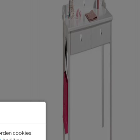
2 jaar garantie volgens CBW voorwaarden
niet inbegrepen
Slaaplade 90 x 190 cm. Kijk ook eens naar
de bijpassende bijmeubelen
duurzamer product
Vipack NV
Meulebeeksestraat 51, 8710, Wielsbeke,
België
sales@vipack.be
orden cookies