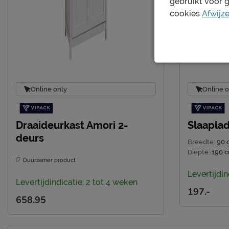
gebruikt voor 
cookies
Afwijz
Online only
Online o
Draaideurkast Amori 2-
Slaapla
deurs
Breedte:
90 
Diepte:
190 
Duurzamer product
Levertijdin
Levertijdindicatie: 2 tot 4 weken
197.-
658.95