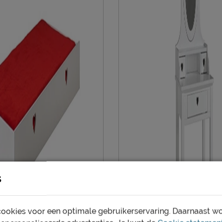
Garantie
Montage
Overige
Duurzaamheid
Duurzaam
Leveranciersinformatie
Naam
Locatie
s
Emailadres
ookies voor een optimale gebruikerservaring. Daarnaast w