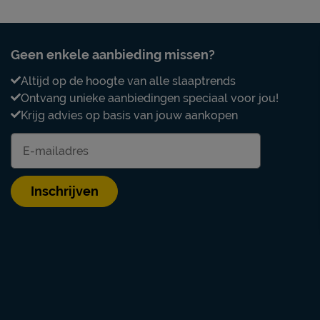
Uitvoering
Kleur
Geen enkele aanbieding missen?
ooi én schoon houden. Alle
Materiaal
ed, kun je terug vinden bij
Altijd op de hoogte van alle slaaptrends
Type bed
Ontvang unieke aanbiedingen speciaal voor jou!
Krijg advies op basis van jouw aankopen
Goed om te weten
Onderhoud
Garantie
Inschrijven
Montage
Leveranciersinformatie
Naam
Locatie
Emailadres