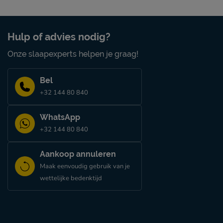
Gaat jarenlang mee dankzij stevige materialen
Verzorging & Garantie
Hulp of advies nodig?
Je nieuwe kinderbed wil je natuurlijk zo lang mogelijk m
Onze slaapexperts helpen je graag!
schoonmaakinstructies, evenals de garantie op het kinderb
het kopje ‘Goed om te weten’.
Bel
+32 144 80 840
WhatsApp
+32 144 80 840
Aankoop annuleren
Maak eenvoudig gebruik van je
wettelijke bedenktijd