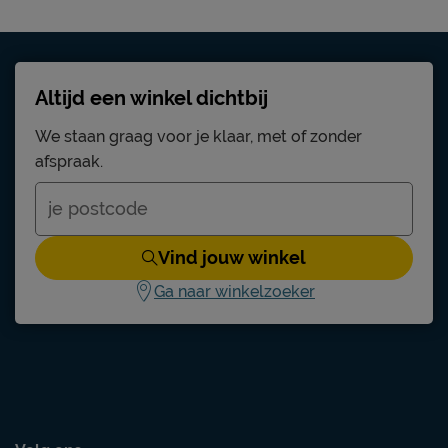
Incl. bedbodem, excl. matras
eik
spaanplaat melamine
Altijd een winkel dichtbij
Standaard
We staan graag voor je klaar, met of zonder
afspraak.
Afnemen met een vochtig doekje
2 jaar garantie volgens CBW voorwaarden
Vind jouw winkel
niet inbegrepen
Ga naar winkelzoeker
Vipack NV
Meulebeeksestraat 51, 8710, Wielsbeke,
België
sales@vipack.be