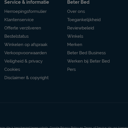
Service & informatie
Beter Bed
Herroepingsformulier
Over ons
Klantenservice
Toegankelijkheid
Offerte verzilveren
Reviewbeleid
Bestelstatus
Winkels
Winkelen op afspraak
Merken
Verkoopvoorwaarden
Beter Bed Business
Veiligheid & privacy
Werken bij Beter Bed
Cookies
Pers
Disclaimer & copyright
eze site is beschermd tegen robots. Google
Privacy Policy
en
Terms of Service
zijn van toepas