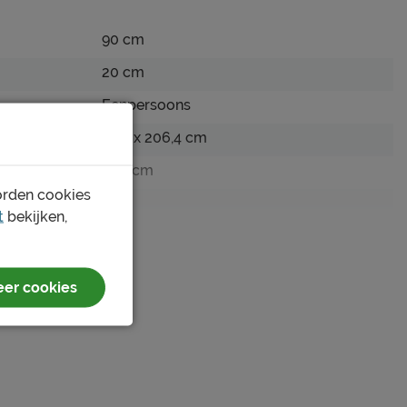
90 cm
20 cm
Eenpersoons
94,6 x 206,4 cm
200 cm
orden cookies
ap)
Nee
t
bekijken,
es
87 cm
87 cm
er cookies
geen
edbodem
Niet mogelijk