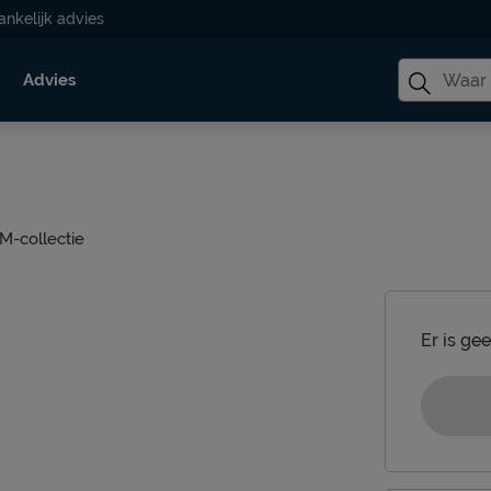
ankelijk advies
Advies
M-collectie
Er is ge