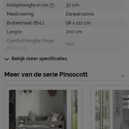
Instaphoogte in cm
37 cm
Maatvoering
Eenpersoons
Buitenmaat (BxL)
98 x 211 cm
Lengte
200 cm
Comforthoogte (hoge
Nee
instap)
Hoogte hoofdbord
85 cm
Bekijk meer specificaties
Hoogte
84,4 cm
Meer van de serie Pinoscott
Kenmerken
Thema bed
geen
Elektrisch verstelbare
Niet mogelijk
bedbodem mogelijk?
Excl. matras en
Uitvoering
bedbodem
Kleur
wit