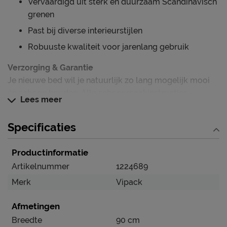
Vervaardigd uit sterk en duurzaam Scandinavisch
grenen
Past bij diverse interieurstijlen
Robuuste kwaliteit voor jarenlang gebruik
Verzorging & Garantie
Je nieuwe bed wil je natuurlijk zo lang mogelijk mooi
én schoon houden. Alle schoonmaakinstructies,
Lees meer
evenals de garantie op het bed, vind je terug bij het
kopje ‘Goed om te weten’.
Specificaties
Productinformatie
Artikelnummer
1224689
Merk
Vipack
Afmetingen
Breedte
90 cm