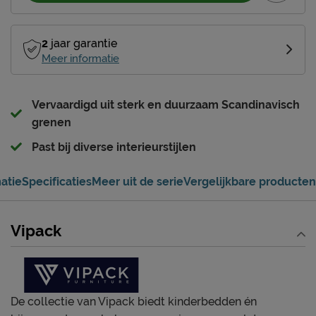
2
jaar garantie
Meer informatie
Vervaardigd uit sterk en duurzaam Scandinavisch
grenen
Past bij diverse interieurstijlen
atie
Specificaties
Meer uit de serie
Vergelijkbare producten
Vipack
De collectie van Vipack biedt kinderbedden én