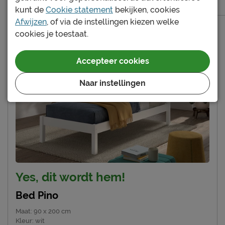
575.-
Levertijdindicatie: 2 tot 4 weken
kunt de
Cookie statement
bekijken, cookies
269.-
Afwijzen
, of via de instellingen kiezen welke
cookies je toestaat.
Accepteer cookies
Naar instellingen
Yes, dit wordt hem!
Bed Pino
Maat
:
90 x 200 cm
Kleur
:
wit