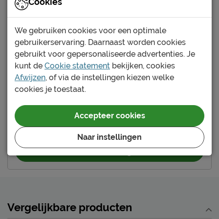
Cookies
Type bed
Standaard
Goed om te weten
We gebruiken cookies voor een optimale
gebruikerservaring. Daarnaast worden cookies
Afnemen met een vochtig
Onderhoud
gebruikt voor gepersonaliseerde advertenties. Je
doekje
Yes, dit wordt hem!
kunt de
Cookie statement
bekijken, cookies
2 jaar garantie volgens
Garantie
Afwijzen
, of via de instellingen kiezen welke
Bed Lemans
CBW voorwaarden
cookies je toestaat.
Montage
niet inbegrepen
Maat
:
90 x 200 cm
Kleur
:
rood
Accepteer cookies
Leveranciersinformatie
439.-
Naam
Vipack NV
Naar instellingen
Meulebeeksestraat 51,
In winkelwagen
Locatie
8710, Wielsbeke, België
Emailadres
sales@vipack.be
Vergelijkbare producten