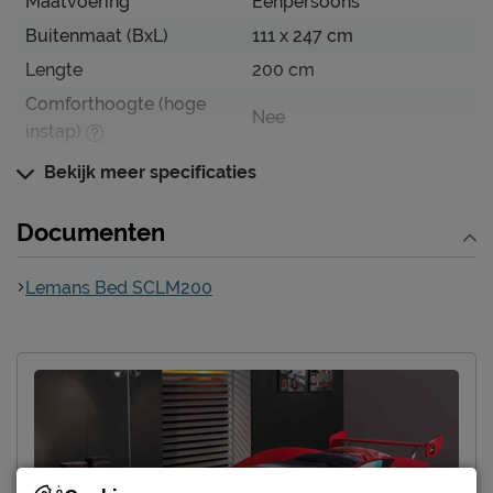
Maatvoering
Eenpersoons
Buitenmaat (BxL)
111 x 247 cm
Lengte
200 cm
Comforthoogte (hoge
Nee
instap)
Hoogte hoofdbord
66 cm
Bekijk meer specificaties
Hoogte
66 cm
Documenten
Kenmerken
Thema bed
voertuig
Lemans Bed SCLM200
Elektrisch verstelbare
Niet mogelijk
bedbodem mogelijk?
Incl. bedbodem, excl.
Uitvoering
matras
Kleur
rood
Materiaal
MDF