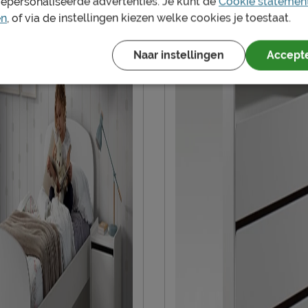
gepersonaliseerde advertenties. Je kunt de
Cookie statemen
Onderhoud
en
, of via de instellingen kiezen welke cookies je toestaat.
Garantie
Naar instellingen
Accepte
Montage
Duurzaamheid
Duurzaam
Leveranciersinformatie
Naam
Locatie
Emailadres