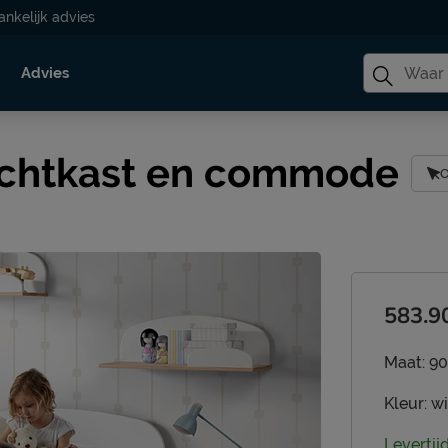
ankelijk advies
Advies
nachtkast en commode
O
583.9
Maat:
90
Kleur:
wi
Levertij