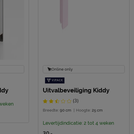
Online only
ddy
Uitvalbeveiliging Kiddy
(3)
4 weken
Breedte:
90 cm
|
Hoogte:
25 cm
Levertijdindicatie: 2 tot 4 weken
30.-