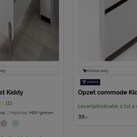
nly
Online only
st Kiddy
Opzet commode Ki
(1)
Levertijdindicatie: 2 tot 
lep
|
Materiaal:
MDF/grenen
39.-