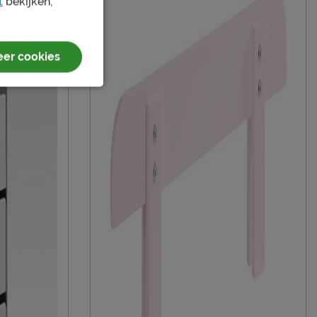
t
bekijken,
Afnemen met een vochtig doekje
2 jaar garantie volgens CBW voorwaarden
er cookies
niet inbegrepen
duurzamer product
Vipack NV
Meulebeeksestraat 51, 8710, Wielsbeke,
België
sales@vipack.be