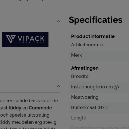
Specificaties
Productinformatie
Artikelnummer
Merk
Afmetingen
Breedte
Instaphoogte in cm
Maatvoering
or een solide basis voor de
Buitenmaat (BxL)
ast Kiddy
en
Commode
ch speelse uitstraling.
Lengte
Kiddy meubelen erg stevig.
Comforthoogte (hoge inst