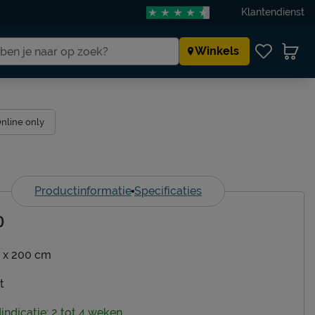
Klantendienst
Winkels
nline only
Productinformatie
Specificaties
0
 x 200 cm
t
dindicatie: 2 tot 4 weken