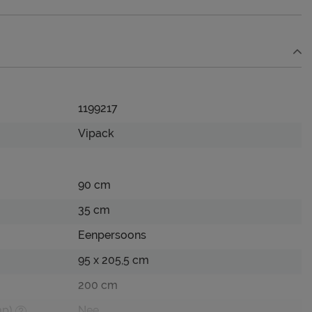
1199217
Vipack
90 cm
35 cm
Eenpersoons
95 x 205,5 cm
200 cm
ap)
Nee