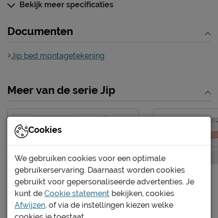
Hoogte hoofdbord
65 cm
Bekijk meer specificaties
Kenmerken
Documenten
Thema bed
geen
Elektrisch verstelbare
Jip bed montagetekening
Mogelijk
bedbodem mogelijk?
Excl. matras en
Uitvoering
Meer van de serie Jip
bedbodem
Kleur
wit
Materiaal
grenen
Cookies
Materiaal poten
hout
Type bed
Standaard
We gebruiken cookies voor een optimale
gebruikerservaring. Daarnaast worden cookies
Goed om te weten
gebruikt voor gepersonaliseerde advertenties. Je
Afnemen met een vochtig
kunt de
Cookie statement
bekijken, cookies
Onderhoud
doekje
Afwijzen
, of via de instellingen kiezen welke
cookies je toestaat.
Garantie
3 jaar garantie