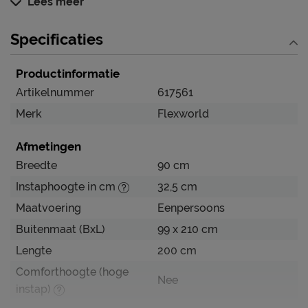
Lees meer
Verzorging & Garantie
Specificaties
Je nieuwe kinderbed wil je natuurlijk zo lang mogelijk
mooi én schoon houden. Alle schoonmaakinstructies,
Productinformatie
evenals de garantie op het kinderbed, kun je terug
vinden bij het kopje ‘Goed om te weten’.
Artikelnummer
617561
Merk
Flexworld
Afmetingen
Breedte
90 cm
Instaphoogte in cm
32,5 cm
Maatvoering
Eenpersoons
Buitenmaat (BxL)
99 x 210 cm
Lengte
200 cm
Comforthoogte (hoge
Nee
instap)