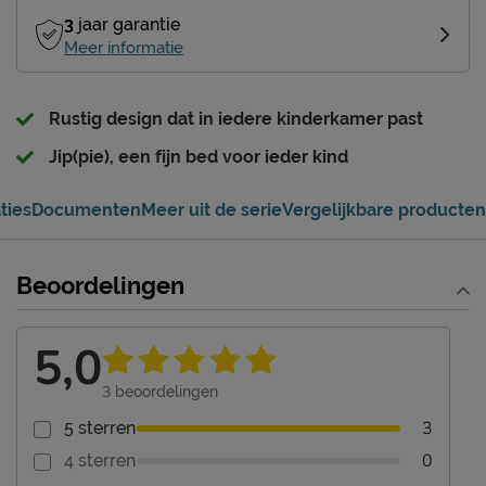
3
jaar garantie
Meer informatie
Rustig design dat in iedere kinderkamer past
Jip(pie), een fijn bed voor ieder kind
ties
Documenten
Meer uit de serie
Vergelijkbare producten
Beoordelingen
5,0
3
beoordelingen
3
5 sterren
0
4 sterren