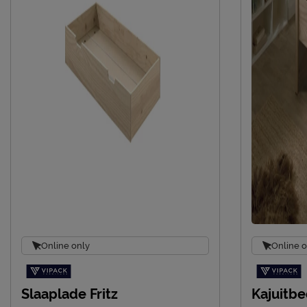
Meulebeeksestr
Locatie
België
Emailadres
sales@vipack.
Online only
Online o
Slaaplade Fritz
Kajuitbe