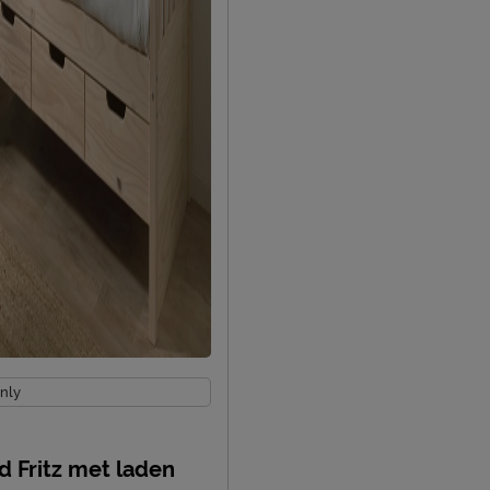
aat 51, 8710, Wielsbeke,
be
nly
d Fritz met laden