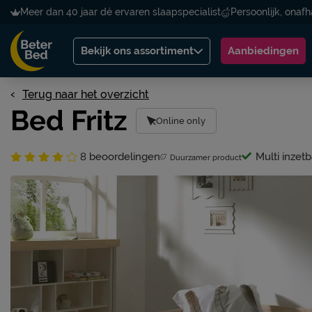
Meer dan 40 jaar dé ervaren slaapspecialist
Persoonlijk, onafh
Bekijk ons assortiment
Aanbiedingen
Terug naar het overzicht
Bed Fritz
Online only
8
beoordelingen
Multi inzetb
Duurzamer product