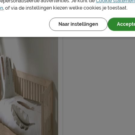
gepersonaliseerde advertenties. Je kunt de
Cookie statemen
en
, of via de instellingen kiezen welke cookies je toestaat.
Naar instellingen
Accepte
en vochtig doekje
ie volgens CBW voorwaarden
n
oduct