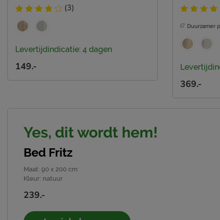
(3)
Duurzamer p
Levertijdindicatie: 4 dagen
149.-
Levertijdin
369.-
Yes, dit wordt hem!
Bed Fritz
Maat
:
90 x 200 cm
Kleur
:
natuur
239.-