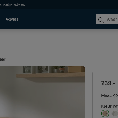
ankelijk advies
Advies
aar
239.-
Maat:
90
Kleur
na