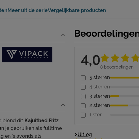
ten
Meer uit de serie
Vergelijkbare producten
Beoordelinge
4,0
8
beoordelingen
5 sterren
4 sterren
3 sterren
2 sterren
1 ster
e blend dit
Kajuitbed Fritz
n je gebruiken als fulltime
Uitleg
g en ’s avonds als