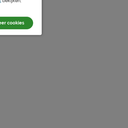
t
bekijken,
er cookies