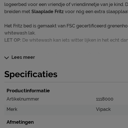
logeerbed voor een vriendje of vriendinnetje van je kind. Di
breiden met
Slaaplade Fritz
voor nóg een extra slaapplaat
Het Fritz bed is gemaakt van FSC gecertificeerd grenenh
whitewash lak.
LET OP:
De whitewash kan iets witter lijken in het echt da
Kajuitbed Fritz wordt geleverd inclusief bedbodem, exclus
Lees meer
Dit kinderbed blinkt uit in
Specificaties
Multi inzetbaar
Eenvoudig in elkaar te zetten
Productinformatie
Te combineren met Slaaplade Fritz
Artikelnummer
1118000
Merk
Vipack
Verzorging & Garantie
Je nieuwe kinderbed wil je natuurlijk zo lang mogelijk m
Afmetingen
schoonmaakinstructies, evenals de garantie op het kinderb