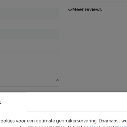
Meer reviews
s
ookies voor een optimale gebruikerservaring. Daarnaast w
, excl. matras