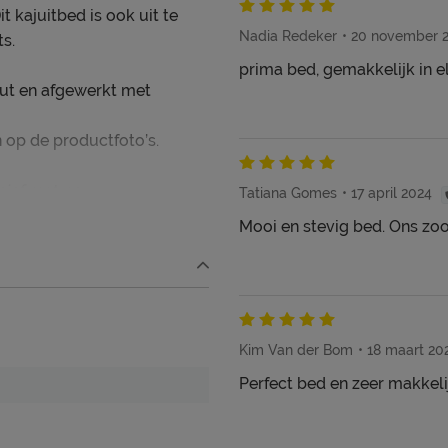
t kajuitbed is ook uit te
Nadia Redeker
20 november 
s.
prima bed, gemakkelijk in el
out en afgewerkt met
n op de productfoto’s.
ief matras.
Tatiana Gomes
17 april 2024
Mooi en stevig bed. Ons zoon
Kim Van der Bom
18 maart 20
Perfect bed en zeer makkeli
ooi én schoon houden. Alle
ed, kun je terug vinden bij