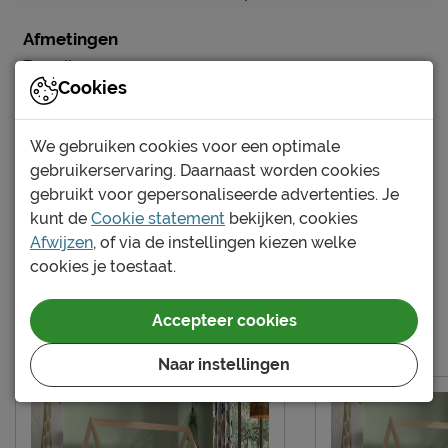
Afmetingen
Breedte
90 cm
Cookies
Instaphoogte in cm
25 cm
Maatvoering
Eenpersoons
We gebruiken cookies voor een optimale
Buitenmaat (BxL)
98 x 206 cm
gebruikerservaring. Daarnaast worden cookies
Lengte
200 cm
gebruikt voor gepersonaliseerde advertenties. Je
kunt de
Cookie statement
bekijken, cookies
Comforthoogte (hoge
Nee
Afwijzen
, of via de instellingen kiezen welke
instap)
cookies je toestaat.
Hoogte hoofdbord
132 cm
Bekijk meer specificaties
Hoogte
132 cm
Accepteer cookies
Meer van de serie Cabane
Kenmerken
Naar instellingen
Thema bed
huis
Elektrisch verstelbare
Niet mogelijk
bedbodem mogelijk?