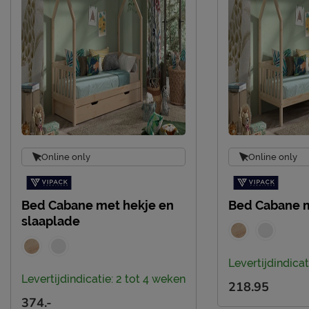
Incl. bedbodem, excl.
Uitvoering
matras
Kleur
wit
Materiaal
grenen
Materiaal poten
grenen
Type bed
Vloerbed
Goed om te weten
Online only
Online only
Afnemen met een
Onderhoud
vochtige doek
Bed Cabane met hekje en
Bed Cabane m
2 jaar garantie volgens
Garantie
slaaplade
CBW voorwaarden
Montage
niet inbegrepen
Levertijdindicat
Levertijdindicatie: 2 tot 4 weken
Leveranciersinformatie
218.95
Naam
Vipack NV
374.-