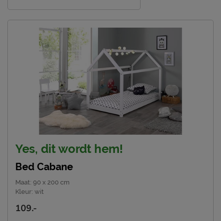
Meulebeeksestraat 51,
Locatie
8710, Wielsbeke, België
Emailadres
sales@vipack.be
Yes, dit wordt hem!
Bed Cabane
Maat
:
90 x 200 cm
Kleur
:
wit
109.-