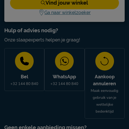
Vind jouw winkel
Ga naar winkelzoeker
Hulp of advies nodig?
Onze slaapexperts helpen je graag!
Bel
WhatsApp
Aankoop
annuleren
+32 144 80 840
+32 144 80 840
Maak eenvoudig
gebruik van je
wettelijke
bedenktijd
Geen enkele aanbieding missen?