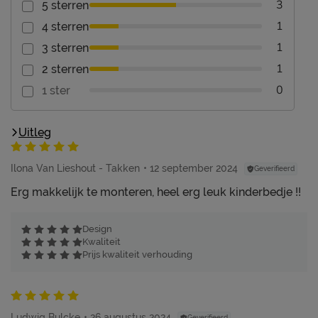
3
5 sterren
1
4 sterren
1
3 sterren
1
2 sterren
0
1 ster
Uitleg
Ilona Van Lieshout - Takken
12 september 2024
Geverifieerd
Erg makkelijk te monteren, heel erg leuk kinderbedje !!
Design
Kwaliteit
Prijs kwaliteit verhouding
Ludwig Bulcke
26 augustus 2024
Geverifieerd