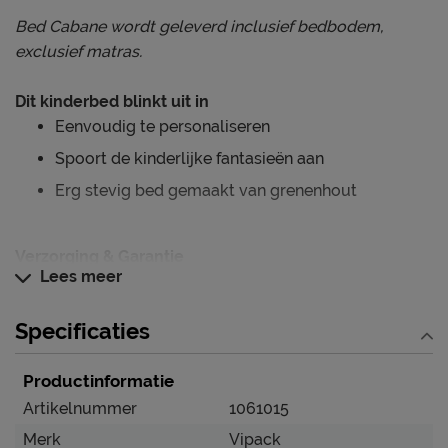
Bed Cabane wordt geleverd inclusief bedbodem,
exclusief matras.
Dit kinderbed blinkt uit in
Eenvoudig te personaliseren
Spoort de kinderlijke fantasieën aan
Erg stevig bed gemaakt van grenenhout
Verzorging & Garantie
Lees meer
Je nieuwe kinderbed wil je natuurlijk zo lang mogelijk
mooi én schoon houden. Alle schoonmaakinstructies,
Specificaties
evenals de garantie op het kinderbed, kun je terug
vinden bij het kopje ‘Goed om te weten’.
Productinformatie
Artikelnummer
1061015
Merk
Vipack