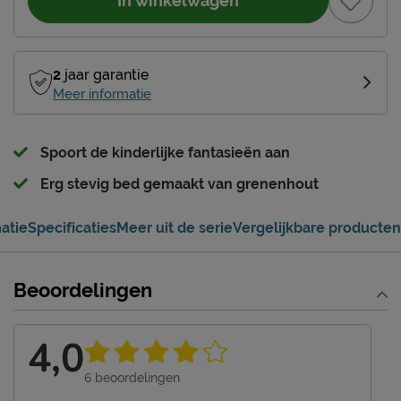
In winkelwagen
2
jaar garantie
Meer informatie
Spoort de kinderlijke fantasieën aan
Erg stevig bed gemaakt van grenenhout
atie
Specificaties
Meer uit de serie
Vergelijkbare producten
Beoordelingen
4,0
6
beoordelingen