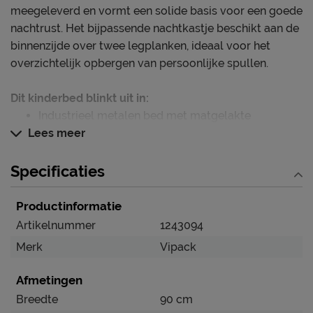
meegeleverd en vormt een solide basis voor een goede
nachtrust. Het bijpassende nachtkastje beschikt aan de
binnenzijde over twee legplanken, ideaal voor het
overzichtelijk opbergen van persoonlijke spullen.
Dit kinderbed blinkt uit in:
Industrieel metalen bed met matgelakte
Lees meer
afwerking
Inclusief lattenbodem voor optimaal
Specificaties
slaapcomfort
Set met bijpassend nachtkastje met 2 legplanken
Productinformatie
Verzorging & Garantie
Artikelnummer
1243094
Je nieuwe kinderbed wil je natuurlijk zo lang mogelijk
Merk
Vipack
mooi én schoon houden. Alle schoonmaakinstructies,
evenals de garantie op het kinderbed, kun je terug
Afmetingen
vinden bij het kopje ‘Goed om te weten’.
Breedte
90 cm