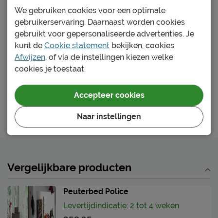
We gebruiken cookies voor een optimale
Type bed
Standaard
gebruikerservaring. Daarnaast worden cookies
Yes, dit wordt hem!
gebruikt voor gepersonaliseerde advertenties. Je
Goed om te weten
Bed Bronxx met nachtkast
kunt de
Cookie statement
bekijken, cookies
Afnemen met een vochtig
Onderhoud
Afwijzen
, of via de instellingen kiezen welke
doekje
Maat
:
90 x 200 cm
cookies je toestaat.
Kleur
:
zwart
2 jaar garantie volgens
Garantie
339.-
CBW voorwaarden
Accepteer cookies
Montage
niet inbegrepen
In winkelwagen
Naar instellingen
Leveranciersinformatie
Naam
Vipack NV
Meulebeeksestraat 51,
Locatie
Vergelijkbare producten
8710, Wielsbeke, België
Emailadres
sales@vipack.be
Peuterbed Police
Levertijdindicatie: 2 tot 4 weken