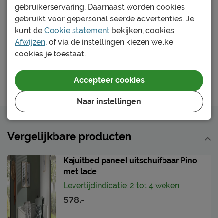
gebruikerservaring. Daarnaast worden cookies
Bed Billy met nachtkast en bureau
Goed om te weten
gebruikt voor gepersonaliseerde advertenties. Je
Maat
:
90 x 200 cm
kunt de
Cookie statement
bekijken, cookies
Afnemen met een vochtig
Onderhoud
Kleur
:
white
Afwijzen
, of via de instellingen kiezen welke
doekje
542.-
cookies je toestaat.
2 jaar garantie volgens
Garantie
CBW voorwaarden
In winkelwagen
Accepteer cookies
Montage
niet inbegrepen
Naar instellingen
Leveranciersinformatie
Naam
Vipack NV
Vergelijkbare producten
Meulebeeksestraat 51,
Locatie
8710, Wielsbeke, België
Kajuitbed paneel uitschuifbaar Pino
Emailadres
sales@vipack.be
met lade
Levertijdindicatie: 2 tot 4 weken
578.-