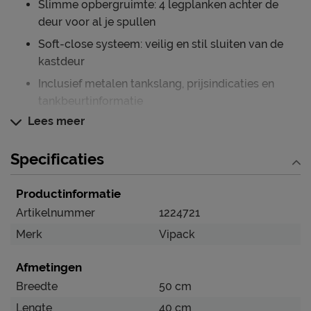
Slimme opbergruimte: 4 legplanken achter de
deur voor al je spullen
Soft-close systeem: veilig en stil sluiten van de
kastdeur
Inclusief metalen tankslang, prijsindicaties en
tankbeurtinformatie
Lees meer
Matcht geweldig met elk autobed voor een
complete racekamer
Specificaties
Verzorging & Garantie
Je nieuwe kast wil je natuurlijk zo lang mogelijk mooi
Productinformatie
én schoon houden. Alle schoonmaakinstructies,
Artikelnummer
1224721
evenals de garantie op de kast, vind je terug bij het
Merk
Vipack
kopje ‘Goed om te weten’.
Afmetingen
Breedte
50 cm
Lengte
40 cm