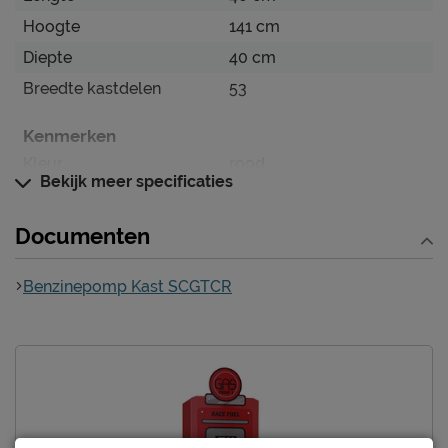
Hoogte
141 cm
Diepte
40 cm
Breedte kastdelen
53
Kenmerken
Kleur
rood
Bekijk meer specificaties
Kastverdeling per
4 legplanken
kastdeel
Documenten
Materiaal
Benzinepomp Kast SCGTCR
Materiaal
MDF
Goed om te weten
Afnemen met een vochtig
Onderhoud
doekje
2 jaar garantie volgens
Garantie