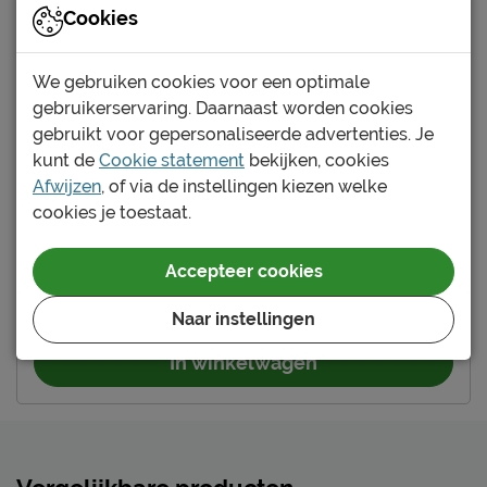
CBW voorwaarden
Cookies
Leveranciersinformatie
We gebruiken cookies voor een optimale
Naam
Vipack NV
gebruikerservaring. Daarnaast worden cookies
Meulebeeksestraat 51,
Locatie
gebruikt voor gepersonaliseerde advertenties. Je
8710, Wielsbeke, België
kunt de
Cookie statement
bekijken, cookies
Yes, dit wordt hem!
Emailadres
sales@vipack.be
Afwijzen
, of via de instellingen kiezen welke
Kast Benzinepomp
cookies je toestaat.
Maat
:
50 x 141 x 40 cm
Kleur
:
rood
Accepteer cookies
199.-
Naar instellingen
In winkelwagen