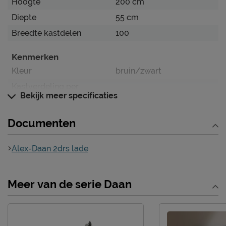
Hoogte
200 cm
Diepte
55 cm
Breedte kastdelen
100
Kenmerken
Kleur
bruin/zwart
Kastverdeling per
1 legplank en 1 roede
Bekijk meer specificaties
kastdeel
Documenten
Materiaal
Materiaal
grenen
Alex-Daan 2drs lade
Goed om te weten
Afnemen met een vochtig
Onderhoud
Meer van de serie Daan
doekje
2 jaar garantie volgens
Garantie
CBW voorwaarden