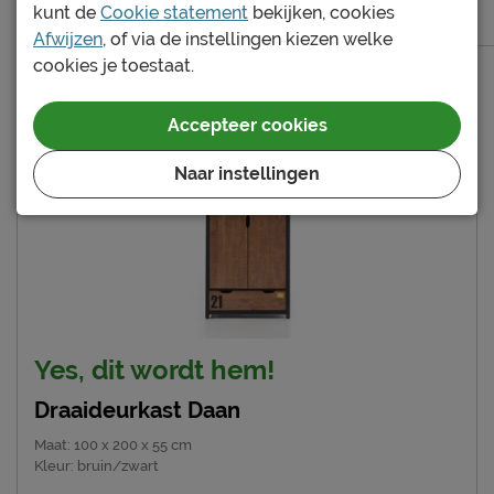
729.-
kunt de
Cookie statement
bekijken, cookies
413.95
Afwijzen
, of via de instellingen kiezen welke
cookies je toestaat.
Accepteer cookies
Naar instellingen
Yes, dit wordt hem!
Draaideurkast Daan
Maat
:
100 x 200 x 55 cm
Kleur
:
bruin/zwart