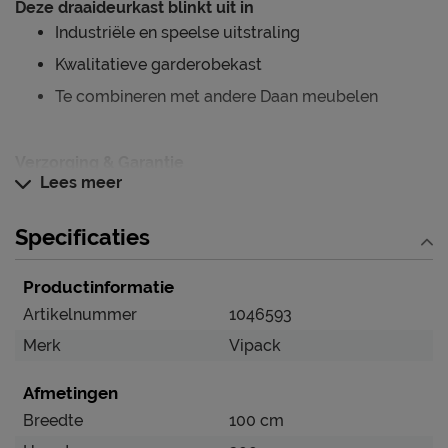
Deze draaideurkast blinkt uit in
Industriële en speelse uitstraling
Kwalitatieve garderobekast
Te combineren met andere Daan meubelen
Verzorging & Garantie
Lees meer
Je nieuwe garderobekast wil je natuurlijk zo lang
mogelijk mooi én schoon houden. Alle
Specificaties
schoonmaakinstructies, evenals de garantie op de
garderobekast, kun je terug vinden bij het kopje ‘Goed
Productinformatie
om te weten’.
Artikelnummer
1046593
Merk
Vipack
Afmetingen
Breedte
100 cm