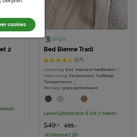
t
bekijken,
er cookies
et 2
Bed Bienne Tradi
(27)
Uitvoering:
Excl. matras en bedbodem
|
Maatvoering:
Eenpersoons, Twijfelaar,
Tweepersoons
|
Montage:
gratis gemonteerd
7 weken
Levertijdindicatie: 6 tot 7 weken
549.-
499.-
Je bespaart 9%