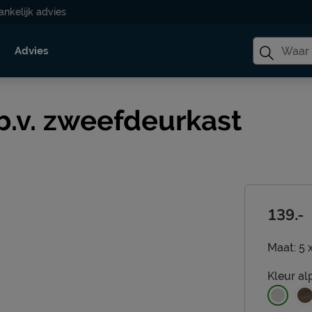
ankelijk advies
Advies
.b.v. zweefdeurkast
139.-
Maat:
5 
Kleur
al