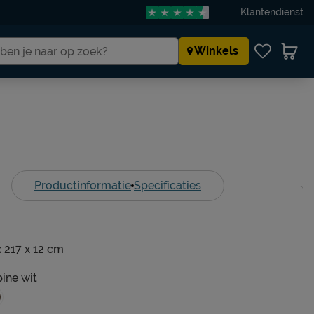
Klantendienst
Winkels
Productinformatie
Specificaties
x 217 x 12 cm
pine wit