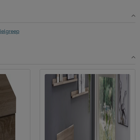
spaanplaat gefineerd
ielgreep
Afnemen met een vochtig doekje
3 jaar garantie
gratis gemonteerd
Beter Bed B.V.
Postbus 716, 5400 AS, Uden, Nederland
info@beterbed.nl