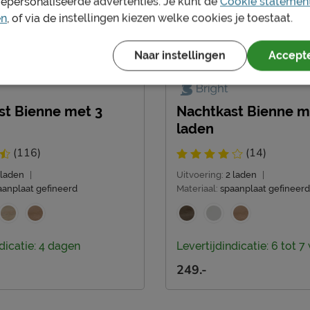
gepersonaliseerde advertenties. Je kunt de
Cookie statemen
en
, of via de instellingen kiezen welke cookies je toestaat.
Naar instellingen
Accepte
st Bienne met 3
Nachtkast Bienne m
laden
(116)
(14)
 laden
|
Uitvoering:
2 laden
|
aanplaat gefineerd
Materiaal:
spaanplaat gefineerd
dicatie: 4 dagen
Levertijdindicatie: 6 tot 
249.-