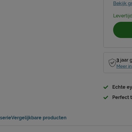
Bekijk g
Levertij
3
jaar 
Meer in
Echte e
Perfect
serie
Vergelijkbare producten