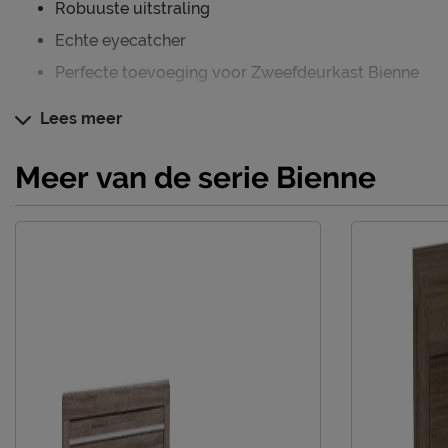
Robuuste uitstraling
Echte eyecatcher
Perfecte toevoeging voor Zweefdeurkast Bienne
Lees meer
Verzorging & Garantie
Je nieuwe slaapkameraccessoire wil je natuurlijk zo lan
Meer van de serie Bienne
houden. Alle schoonmaakinstructies, evenals de garantie 
terug vinden bij het kopje ‘Goed om te weten’.