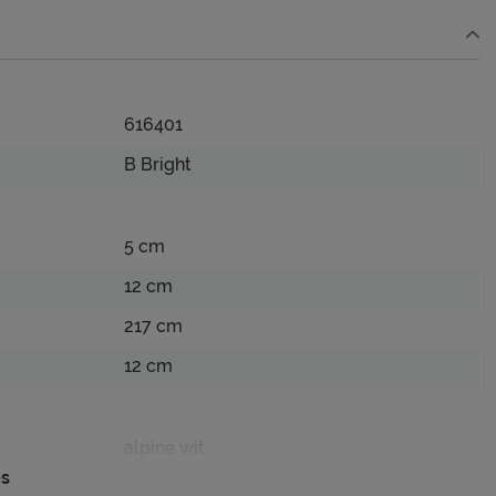
616401
B Bright
5 cm
12 cm
217 cm
12 cm
alpine wit
es