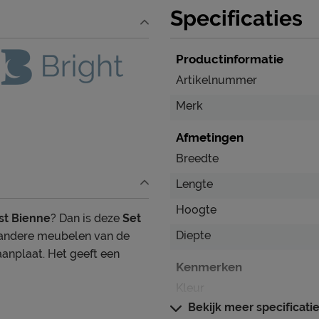
Specificaties
Productinformatie
Artikelnummer
Merk
Afmetingen
Breedte
Lengte
Hoogte
st Bienne
? Dan is deze
Set
Diepte
e andere meubelen van de
aanplaat. Het geeft een
Kenmerken
Kleur
Bekijk meer specificati