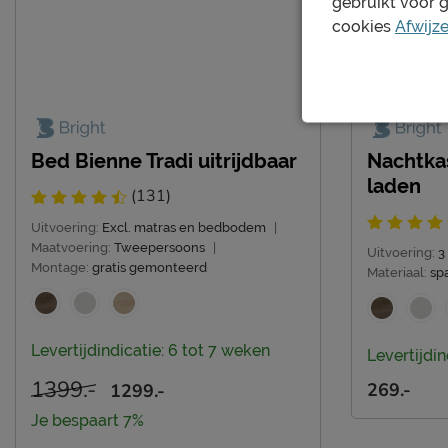
gebruikt voor 
cookies
Afwijz
Bed Bienne Tradi uitrijdbaar
Nachtka
laden
(131)
Uitvoering:
Excl. matras en bedbodem
|
Maatvoering:
Tweepersoons
|
Uitvoering:
3
Montage:
gratis gemonteerd
Materiaal:
sp
Levertijdindicatie: 6 tot 7 weken
Levertijdin
1399.-
269.-
1299.-
Je bespaart 7%