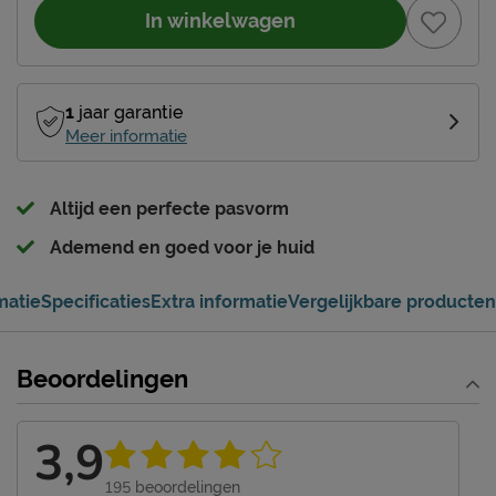
In winkelwagen
1
jaar garantie
Meer informatie
Altijd een perfecte pasvorm
Ademend en goed voor je huid
matie
Specificaties
Extra informatie
Vergelijkbare producten
Beoordelingen
3,9
195
beoordelingen