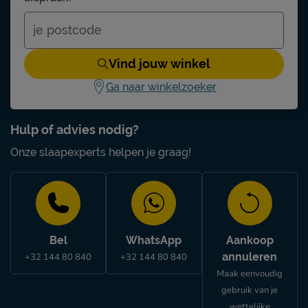
Vind jouw winkel
Ga naar winkelzoeker
Hulp of advies nodig?
Onze slaapexperts helpen je graag!
Bel
WhatsApp
Aankoop
annuleren
+32 144 80 840
+32 144 80 840
Maak eenvoudig
gebruik van je
wettelijke