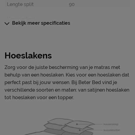
Lengte split
90
Kenmerken
Bekijk meer specificaties
Kleur
wit
Weeftechniek
platbinding
Geschikt voor
Splittopper
Hoeslakens
Materiaal
Zorg voor de juiste bescherming van je matras met
Materiaal
katoen perkal
behulp van een hoeslaken. Kies voor een hoeslaken dat
perfect past bij jouw wensen. Bij Beter Bed vind je
Onderhoud
verschillende soorten en maten: van satijnen hoeslaken
Wasinstructies
wasbaar tot 40°C
tot hoeslaken voor een topper.
Goed om te weten
Garantie
1 jaar garantie
Leveranciersinformatie