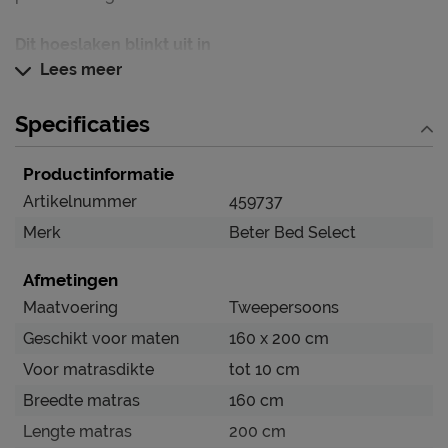
Dit hoeslaken blinkt uit in
Lees meer
Vertrouwde kwaliteit, verlaagde prijs
Altijd een perfecte pasvorm
Specificaties
Ademend en goed voor je huid
Geschikt voor topmatrassen met een dikte tot 10
Productinformatie
cm
Artikelnummer
459737
Merk
Beter Bed Select
Verzorging & Garantie
Afmetingen
Je nieuwe hoeslaken wil je natuurlijk zo lang mogelijk
mooi én schoon houden. Alle schoonmaakinstructies,
Maatvoering
Tweepersoons
evenals de garantie op het hoeslaken, kun je terug
Geschikt voor maten
160 x 200 cm
vinden bij de kopjes ‘Onderhoud’ en ‘Goed om te weten’.
Voor matrasdikte
tot 10 cm
Breedte matras
160 cm
Lengte matras
200 cm